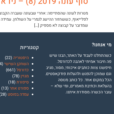
סוף עונה 2019 (8) – ניו אורלינס שקנאים
מטרות לעונה שהסתיימה: אחרי שבעונה שעברה הקבוצה ה
לפלייאוף, כששחזור ההישג לגמרי על השולחן. עמידה 
שמדובר על קבוצה לא מספיק […]
מי אנחנו?
קטגוריות
כשהתחלנו לעבוד על האתר, הבנו שיש
היסטוריה
(22)
פה חיבור אמיתי לאהבה לכדורסל.
השחקן השישי
(34)
חיפשנו צוות כותבים איכותי, מסור, מגיב
כדורסל
(661)
וגם שמוכן להפגש ולהעלות פודקאסטים.
מגזין
(78)
הכל במקום אחד. כל כותב מנוסה
סיפורת
(18)
בהעלאת וכתיבת מאמרים, ומי שלא –
ספורט אחר
(13)
עובר הכשרה מסודרת איתנו.
עמדה בפוסט
(28)