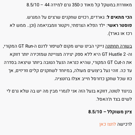
מאווררת במשקל קל מאוד כ-350 גרם למידה 44 – 8.5/10
הכי מתאים ל
: גארדים, רכזים שחקנים שרצים על המגרש.
פוסטר ראשי
: ילד הפלא הצרפתי, ויקטור וומבניאמה (וכן.. ממש לא
רכז או גארד).
בשורה תחתונה
נייקי הבינו שיש מקום לשיפור לדגם ה-GT Run המקורי,
וה- GT Hustle 2 היא ללא ספק יצירה מצויינת שמזכירה יותר דווקא
את ה-GT Cut המקורי, שהיא כנראה הנעל הטובה ביותר שיצאה בסדרה
עד כה. זוהי נעל ביצועים מעולה, במיוחד לשחקנים קלים וזריזים, אך
כזו שכל שחקן כדורסל חייב אצלו ברוטציה.
בניגוד לטונה, דווקא בנעל הזה אני לגמרי מבין מה יש בה שלא גרם לי
לשים בצד ת׳האסל.
ציון משוקלל – 8.5/10
לרכישה
לחצו כאן