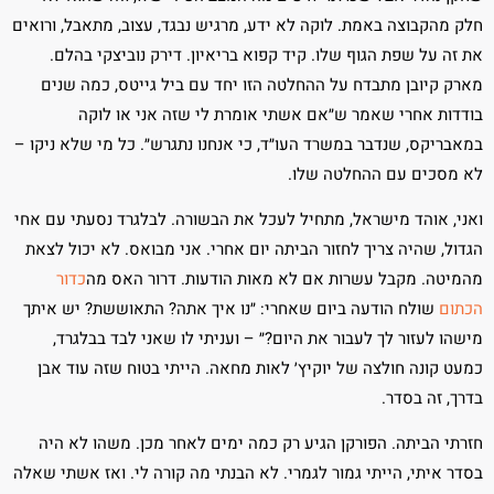
חלק מהקבוצה באמת. לוקה לא ידע, מרגיש נבגד, עצוב, מתאבל, ורואים
את זה על שפת הגוף שלו. קיד קפוא בריאיון. דירק נוביצקי בהלם.
מארק קיובן מתבדח על ההחלטה הזו יחד עם ביל גייטס, כמה שנים
בודדות אחרי שאמר ש״אם אשתי אומרת לי שזה אני או לוקה
במאבריקס, שנדבר במשרד העו״ד, כי אנחנו נתגרש״. כל מי שלא ניקו –
לא מסכים עם ההחלטה שלו.
ואני, אוהד מישראל, מתחיל לעכל את הבשורה. לבלגרד נסעתי עם אחי
הגדול, שהיה צריך לחזור הביתה יום אחרי. אני מבואס. לא יכול לצאת
מהמיטה. מקבל עשרות אם לא מאות הודעות. דרור האס מה
כדור
הכתום
שולח הודעה ביום שאחרי: ״נו איך אתה? התאוששת? יש איתך
מישהו לעזור לך לעבור את היום?״ – ועניתי לו שאני לבד בבלגרד,
כמעט קונה חולצה של יוקיץ׳ לאות מחאה. הייתי בטוח שזה עוד אבן
בדרך, זה בסדר.
חזרתי הביתה. הפורקן הגיע רק כמה ימים לאחר מכן. משהו לא היה
בסדר איתי, הייתי גמור לגמרי. לא הבנתי מה קורה לי. ואז אשתי שאלה