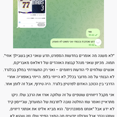
״לא משנה מה אומרים בחדשות הספורט, תדע שאני כאן בשבילך אחי״.
תמוה. מכיוון שאני מנהל קבוצת האוהדים של דאלאס מאבריקס,
אנשים שולחים לי הודעות ניחומים – ואני רק התעוררתי במלון בבלגרד.
לא הבנתי על מה מדובר בכלל, לא הייתי בלופ. הייתי באופוריה אחרי
הדרבי בין הכוכב האדום לפרטיזן בלגרד. היה טירוף, אבל זה לזמן אחר.
אני מקבל דיווחים שוטפים על זה שלוקה אורז את הרכב שלו. ניקו
מתראיין ואומר שזו החלטה טובה ל׳תרבות של המועדון׳, שג׳ייסון קיד
לא ידע אבל ״אנחנו מסונכרנים״. הוא מביא אלינו את אנתוני דיוויס,
שחקן נהדר אבל שכולנו יודעים מה המצב הפיזי שלו, וזה שהוא לא