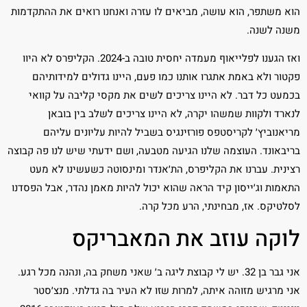
הוא משתפר, הוא עושה, מביאים לו עזרה ואנחנו רואים את ההתקדמות
משנה לשנה.
ואז הגענו לפלייאוף מעמדה יחסית טובה ב-2024. הקליפרס לא היוו
פקטור ולא באמת אתגרו אותנו כמו פעם, היינו גדולים למידותיהם
בכמעט כל דבר. לא היינו צריכים לשים את מקסי קליבה על קוואי
לנארד ולקוות שמשהו יקרה, לא היינו צריכים לשלב בין בובאן
מריאנוביץ׳ לקריסטפס פורזינגיס בשביל להיות עליונים עליהם
בריבאונד. העוצמה שלנו הגיעה מטבעה, ושם ידעתי שיש לנו פה קבוצה
רצינית. עברנו את הקליפרס, הת׳אנדר ומינסוטה כשעשינו לא מעט
התאמות וג׳ייסון קיד הראה שהוא יכול להיות מאמן נהדר, אבל הפסדנו
לסלטיקס. אז, מבחינתי, הרע מכל קרה.
לוקה עוזב את המאבריקס
אני גבר בן 32. יש לי קבוצת ליגה ב׳ שאני משחק בה, ונהנה מכל רגע.
אני מרגיש מזוהה איתה, למרות שזו לא העיר בה גדלתי. מנצ׳סטר