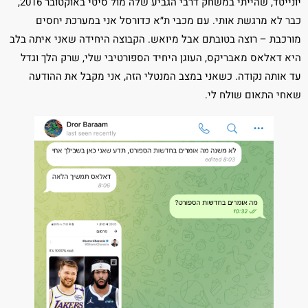
יונייטד, שהייתי במשחק דרבי הגביע שלה מול סיטי באוקטובר 2016,
כבר לא מרגשת אותי. עם מכבי ת״א כדורסל אני במערכת יחסים
מורכבת – רוצה בטובתם אבל מיואש. הקבוצה היחידה שאני איתה בלב
היא דאלאס מאבריקס, העוגן היחיד הספורטיבי שלי, שרק הלך וגדל
עד אותה נקודה. כשאני במצב המנטלי הזה, אני מקבל את ההודעה
שאחי התאום שולח לי.