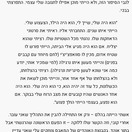
לגבי הסיפור הזה, ולא הייתי מוכן אפילו לתגובה שלי עצמי. התפרצתי
בבכי.
״הוא היה שלי, שייך לי, הוא היה הילד, הצעצוע שלי.
הייתי איתו שנים. התחברתי אליו. ראיתי את סרטוני
הדאחקות שלו. נהנתי מכל השטויות שלו. רציתי שהוא
יצליח. אם הוא היה מגיע אלי הביתה, הייתי פורש לו
שטיח אדום, מכין לו סוואפצ׳יצ׳י (לחם מיוחד עם קבבים
בפנים) והייתי מעשן איתו נרגילה (למי שמכיר אותי, יודע
כמה אני שונא לעשן סיגריות ונרגילה). רציתי בהצלחתו,
ולא בהצלחתו של אף אחד אחר, והייתי מוכן לשאת את
הכשלונות, כל עוד זה יהיה הוא, כי הוא היה שלי. הוא היה
אחד האנשים שהיו קובעים את מצב הרוח שלי בבוקר. אם
הוא נפצע, בעצמי הייתי הולך פצוע״.
אשתי הייתה בהלם – ורק אז התחילה להבין את התהליך שאני עובר.
אחרי קובי, וזה הקשר שלו ללוקה – זו הפעם הראשונה שהרגשתי אבל
בתור אוהד. בקבוצת האוהדים של המאבס צוחקים עלי שאני עדיין