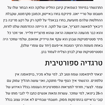
התרגשתי במיוחד כשמארק קיובן החליט שלוקה הוא הבחור שלו על
חשבונו של טריי יאנג. פיניקס בחרו באייטון, וכמובן סקרמנטו, שקבלת
ההחלטות שלהם מזעזעת, בחרו בבאגלי על לוקה רק על רקע מריבה בין
דיבאץ׳ לסאשה דונצ׳יץ׳, אבו של לוקה. זו הייתה ההזדמנות שלנו לזרוח,
והוא כבר מהעונה הראשונה הראה שהוא פרנצ׳ייז פלייר. אני זוכר כל
מיני סטטיסטיקות שבהן הוא עקף את טייריק אוואנס, שלמי שזוכר היה
באחת מעונות הרוקי הטובות אי-פעם (יחד עם עומרי שלנו),
וסטטיסטיקות שרק לברון הצליח לעמוד בהן.
טרגדיה ספורטיבית
יצאתי לויפאסנה שמח וטוב לב. למי שלא מכיר, בויפאסנה אין
טלפונים. הרגשתי איך הגוף שלי מתנקה, ואני עושה תהליך עמוק עם
עצמי. לצערי, חזרתי למציאות הספורטיבית העגומה בגלל האירוע של
ה-26 בינואר, למי שזוכר. עשרות ומאות אנשים כתבו לי לגבי מותו של
קובי בראיינט בהתרסקות מסוק. חשבתי שבחיים לא אהיה עצוב בגלל