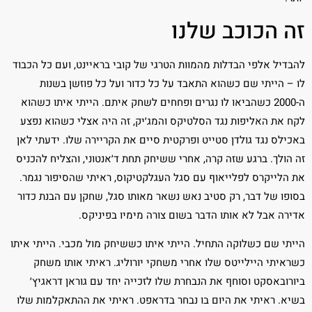
זה הכוכב שלנו
להבדיל אלפי הבדלות מהמוות הטרגי של קובי בראיינט, ועם כל הכבוד
לו – הייתי שם כשהוא התאבד על כל כדור ועל כל פוזשן בשנות
ה-2000 כשהביאו לו נגרים ופחחים לשחק איתם. הייתי איתו כשהוא
לקח את האליפות נגד הסלטיקס והמג׳יק, זה היה אצלי כשהוא נפצע
באכילס נגד גולדן סטייט ופרקטית סיים את הקריירה שלו. ידעתי לאן
זה הולך. ברגע שזה קרה, אחרי ששיחק תחת ד׳אנטוני, והצליח להכניס
את הלייקרס לפלייאוף עם סגל העגלקטיקוס, ראיתי שהסיפור נגמר.
בסופו של דבר, רק סטיב נאש נשאר מאותו סגל, שחקן עם הבנת כדור
אדירה אבל לא אותו הדבר בשום צורה מימיו בפיניקס.
הייתי שם כשלוקה התחיל. הייתי איתו כששיחק מול מכבי. הייתי איתו
כשראיתי היילייטס שלו אחרי משחקי יורוליג. ראיתי אותו משחק
ביורובאסקט וסוחף את הנבחרת שלו לזכייה יחד עם גוראן דראגיץ׳
בשיא. ראיתי את היום בו נבחר בדראפט. ראיתי את ההתאקלמות שלו