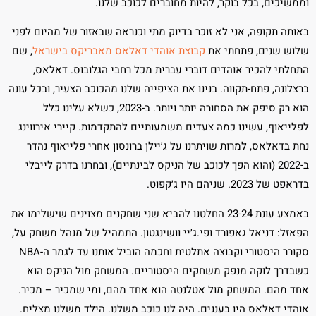
וממשיכים, בכל בוקר, להיות מחוברים לכוכב שלנו.
באותה תקופה, אני לא זוכר בדיוק מתי וכנראה שבאזור של מהיום לפני
שלוש שנים, פתחתי את
קבוצת אוהדי דאלאס מאבריקס בישראל
, שם
התחלתי להכיר אוהדים דוברי עברית מכל רחבי הגלובוס. דאלאס,
ברצלונה, פתח-תקווה. בנינו את הציפייה שלנו מהכוכב הצעיר, ובכל עונה
הוא רק סיפק את הסחורה יותר ויותר. ב-2023, כשלא עלינו כלל
לפלייאוף, עשינו כמה צעדים משמעותיים להתקדמות. קיירי אירווינג
נחת בדאלאס, למרות שויתרנו על ג׳יילן ברונסון אחרי פלייאוף נהדר
ב-2022 (והוא הפך לכוכב של הניקס לבינתיים), ובחרנו בדרק לייבלי
בדראפט של 2023. שניהם היו ג׳קפוט.
באמצע עונת 23-24 החלטנו להביא שני שחקנים מצוינים שישלימו את
הפאזל: דניאל גאפורד ופי.ג׳יי וושינגטון. התמהיל של מנהל משחק על,
סקורר היסטורי וקבוצה אתלטית וחכמה הוביל אותנו עד לגמר ה-NBA
כשבדרך לוקה מנפק משחקים היסטוריים. המשחק מול הניקס הוא
אחד מהם. המשחק מול אטלנטה הוא אחד מהם, ומי שמכיר – מכיר.
אוהדי דאלאס היו בעננים. היה לנו כוכב משלנו. הילד משלנו מצליח.