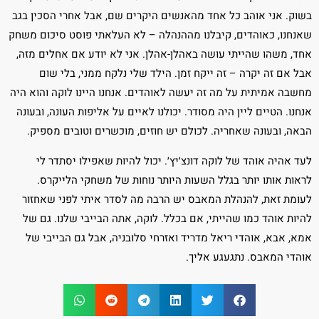
בשוק. אני אוהב כל אחד מהאנשים היקרים שם, אבל אחרי הסכין בגב
שאנחנו, כאוהדים, קיבלנו מההנהלה – לא העלאתי פוסט סיכום משחק
אחד, משהו שהייתי עושה באהלן-אהלן. אני לא יודע אם אחלים מזה,
אבל אם זה יקרה – זה ייקח זמן. הילד שלי נלקח ממני, בלי שום
מחשבה אמיתית על מה זה יעשה לאוהדים. אנחנו היינו לוקה והוא היה
אנחנו. הטיים ליין היה מסודר. יכולנו לאיים על אליפות העונה, ובעונה
הבאה, ובעונה שאחריה. לכולם יש חוזים, מוכשרים וטובים מספיק.
לעד אהיה אוהד של לוקה דונצ׳יץ׳. יכול להיות שאפילו יסתדר לי
לראות אותו יותר בגלל השעות היותר נוחות של משחקי הלייקרס.
לעומת זאת, להנהלת המאבס יש הרבה מה לסדר איתי לפני שאחזור
להיות אוהד כמו שהייתי, אם בכלל. לוקה, אתה הבייבי שלנו. גם של
אמא, אבא, אוהדי ריאל מדריד ואזרחי סלובניה, אבל גם הבייבי של
אוהדי המאבס. נתגעגע אליך.