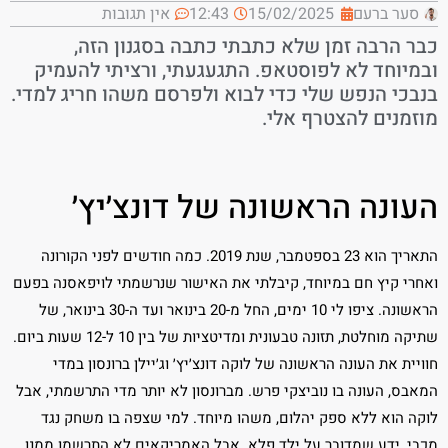
סער ברעם
15/02/2025
12:43
אין תגובות
כבר הרבה זמן שלא כתבתי כתבה בסגנון הזה,
ובמיוחד לא לפוסטאפ. התגעגעתי, ורציתי להעמיק
בנבכי הנפש שלי כדי לבוא ולפרסם משהו חריג למדי.
מוזמנים להצטרף אלי.
העונה הראשונה של דונצ׳יץ׳
התאריך הוא 23 בספטמבר, שנת 2019. כמה חודשים לפני הקורונה
ואחרי קיץ חם במיוחד, קיבלתי את האישור שנרשמתי לויפאסנה בפעם
הראשונה. ציפו לי 10 ימים, החל מ-20 בינואר ועד ה-30 בינואר, של
שתיקה מוחלטת, תזונה טבעונית ומדיטציות של בין 10 ל-12 שעות ביום.
חוויית את העונה הראשונה של לוקה דונצ׳יץ׳ וג׳יילן ברונסון במדי
המאבס, העונה בו נוביצקי פרש. מברונסון לא יותר מדי התרשמתי, אבל
לוקה הוא ללא ספק יהלום, משהו מיוחד. למי שצפה בו משחק נגד
מכבי, ידע שמדובר על ילד פלא. אבל האמריקאים לא התרשמו ממנו.