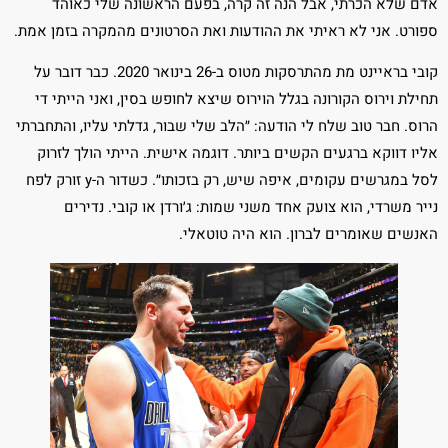
אדם שלא הכרתי, אבל הנה זה קרה, בפעם הראשונה שלי כאוהד
ספורט. אני לא ראיתי את ההודעות ואת הסרטונים מהמקרה בזמן אמת.
קובי בראיינט מת מהתרסקות מטוס ב-26 בינואר 2020. כבר דובר על
תחילת וירוס הקורונה בגלל הוירוס שיצא לחופש בסין, ואני הייתי די
הרוס. חבר טוב שלח לי הודעה: ״הלב שלי שבור, גדלתי עליו, והתחברתי
אליו דווקא ברגעים הקשים ביותר. דוגמה אישית. הייתי הולך לזרוק
לסל במגרשים עקומים, איפה שיש, רק בזכותו״. כשדור ה-y זורק לפח
נייר משרדי, הוא צועק אחד משני שמות: ג׳ורדן או קובי. נדירים
האנשים שאומרים לברון. הוא היה טוטאלי.