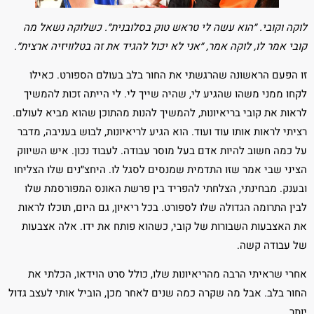
לוקה וקובי. ״הוא עשה לי טראש טוק בסלובנית״. כשלוקה נשאל מה
קובי אמר לו, לוקה אמר, ״אני לא יכול להגיד את זה בטלוויזיה ארצית״.
זו הפעם הראשונה שהרגשתי את החור בלב בעולם הספורט. כאילו
לקחו ממני משהו שהגיע לי, שהיה שייך לי. לי הייתה זכות להמשיך
לראות את קובי בריאיונות, להמשיך להנות מהתוכן שהוא מביא לעולם.
רציתי לראות אותו עוד ועוד. הוא הגיע לריאיונות, לבוש בעניבה, מדבר
על כמה חשוב להיות אדם בעל מוסר עבודה. לעבוד נכון. איש השיווק
הציני שבי אמר שזו התדמית שמנסים לסגל לו. היחצ״נים שלו הצליחו
ובענק. מבחינתי, הצלחתי להפריד בין פרשת האונס המפורסמת שלו
לבין התרומה הגדולה שלו לספורט. בכל ריאיון, גם היום, תוכלו לראות
את האצבעות השבורות של קובי, כשהוא פותח את ידו. אלה אצבעות
של עבודה קשה.
אחרי שראיתי הרבה מהריאיונות שלו, כולל סרט הוידאו, הכלתי את
החור בלב. אבל מה שקרה כמה שנים לאחר מכן, הוביל אותי לעצב גדול
יותר.