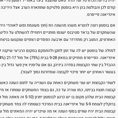
יהיה בליגת הכדורסל של הדוד סאם ש
קודם לכן והבולטת בהן היא בוסטון סלטיקס שתתארח הערב אצל היריבה ה
אינדיאנה פייסרס.
אם בוסטון רוצה להוציא משהו מהעונה הזו (חוץ מעוגמת נפש לאוהדי הי
שהשחקנים של בראד סטיבנס ישנסו מותניים ויתחילו להשתלט על הליגה ל
האחרונים, המצב רק מתדרדר עם ארבעה הפסדים רצופים שנקטעו בניצחון
למזלה של בוסטון יש לה עוד זמן לתקן ולהתמקם במקום הרביעי שיקנה לה
ההבדל בין שתי הקבוצות בסדרה ביניהן, גם אם על-פניו אין פער גדול ב
בעשור האחרון יש יותר סיכוי לקבוצה שמדורגת נמוך לעבור).
קבוצה תנצח בביתה, כמו שהיה עד כה, גם בצמד המשחקים שנותרו אז מי ש
קבוצות הבית שלהן מקום בו י
ברוקלין לעומת 5-9 של אינדיאנה בבית המרכזי כשנותרו לה צמד
קבוצות הבית יהיו שווים בסוף העונה אז מה שיכריע יהיה המאזנים מול 