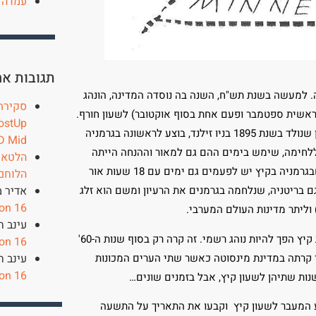
עמדה 
תגובות אח
. למעשה בשנת תש"ח, השנה בה נוסדה המדינה, הונהג
ראשית ספטמבר ופעם אחת בסוף אוקטובר) לשעון חורף.
ostUp
אבל למה בעצם עושים את המעבר הזה בין שעון קיץ לשעון חורף? הרעיון שנולד בשנת 1895 בניו זילנד, בוצע לראשונה בגרמניה
D Mid
לחימה, שימש בימים ההם גם למאור וההנחה הייתה
הלטאות 
ששקיעה בשעה מאוחרת יותר תחסוך בבזבוז חשמל בבתים (צריך לזכור שבגרמניה בקיץ יש לפעמים גם ימים עם 18 שעות אור
הלוחם
אדיר מ
 בריטניה, שנלחמה בגרמנים את הרעיון ומשם הוא זלג
on 16
וליתר מדינות העולם המערבי.
עינב ח
דווקא בארצות הברית לקח זמן רב עד שהמשחק בין שעון חורף לבין שעות קיץ הפך להיות נוהג רשמי. זה קרה רק בסוף שנות ה-60'
on 16
עינב ח
ך קרתה במדינת מינסוטה כאשר שתי הערים המכונות
on 16
נות שתיהן לשעון קיץ, אבל בזמנים שונים…
לך להתבצע המעבר לשעון קיץ וקבעו את התאריך על התשעה