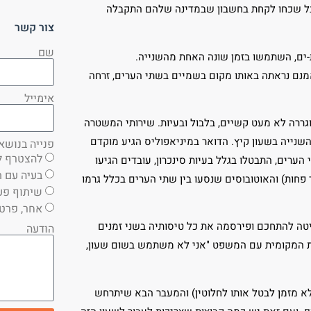
 אבל שכחו לקחת בחשבון שבמדינה שלהם התקבלה
צור קשר
שם
ת-ים, השתמשו בזמן שונה האחת מהשנייה.
השעה 9, בסנט פול הייתה השעה 10 והשמש שאמנם נראתה באותו מקום בשמיים בשתי הערים, זרחה
אימייל
וגררה לא מעט קשיים, בלבול ובעיות. שירותי המשטרה
שנייה בשעון קיץ. הדואר במיניאפוליס הגיע מוקדם
פנייה בנושא
להצטרף ל
הערים, התבטלו בגלל בעיות סינכרון, עובדים הגיעו
בעיה עם ת
פחות) והאוטובוסים שנסעו בין שתי הערים בכלל גרמו
שיתוף פע
אחר, פרט
יטה להתחכם ופירסמה את כל טיסותיה בשני זמנים
הודעה
נות המקומית עם המשפט "אני לא משתמש בשום שעון,
 ב-10 במרץ (באירופה החליטו לא מזמן לבטל אותו לחלוטין) והמעבר הבא שיתרחש