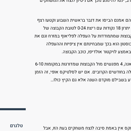
ב, ינסו להימנע מכך אם ניסיון לנצח את המשחקים
ם אמנם הביסו את דנבר בראשית השבוע וקטעו רצף
ארבעה הפסדים אבל חזרו והפסידו לת'אנדר ביום רביעי לא לפני ששמטו יתרון 18 נקודות עם ריצת 0-24 לטובת הקבוצה של
 עד הקבוצה הם פוגשים פעמיים את בוסטון, 4 פעמים קבוצות שמתמודדות על העפלה לפליאוף במזרח וגם את
וסטון הוא בכך שמבחינתם אין ציפיות וההעפלה
אמצע לויקטור אולדיפו, כוכב הקבוצה.
בוסטון מצידה, גם היא לא הולכת ללקק דבש עם שני מפגשים מול אינדיאנה, 4 מפגשים מול הקבוצות שמדורגות במקומות 6-10
לה בחודשים הקרובים. אם יש לסלטיקס אופי, זה הזמן
גיע בשבילם מוקדם השנה אלא גם הקיץ כולו…
טלגרם
קס אין באמת סיבה לנצח משחקים בעת הזו, אבל