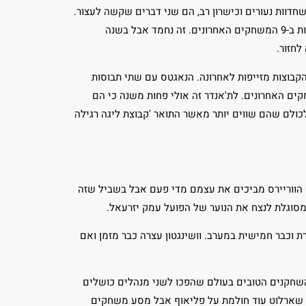
שחדוות נעורים וכישרון רב, הם שני דברים שקשה לעצור.
הבלייזרס מצידם מוצאים את עצמם במקום השלישי במערב עם 8 ניצחונות ב-9 המשחקים האחרונים. זה נחמד אבל בשנה
לחזור.
בוצות מזייפות לאחרונה. הנאגטס עם שתי תבוסות
 האחרונים. לת'אנדר זה אולי פחות משנה כי הם
כולם שהם שווים יותר מאשר התואר 'קבוצת ליגה רגילה
הווריירס מביכים את עצמם מדי פעם אבל בשביל שזה
מסוגלת לנצח את הנוער של הפועל עמק יזרעאל.
ת וכבר חמישית במערב. וושינגטון עצרה כבר מזמן ואם
שחקנים הטובים בעולם שהפכו לשני מנהלים כושלים
ת. שארלוט עוד חולמת על פליאוף אבל מסע משחקים