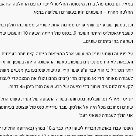
במאי. גם בסנט פול, בירת מינסוטה החליטו ליישר קו עם ההחלטה הזו
החלטה אחרת – השעונים יזוזו בעשרים ושלושה במאי.
וכך, במשך שבועיים, שתי ערים סמוכות אחת לשנייה, ממש כמו חולון וב
כשבמיניאפוליס הייתה 
ושקעה בהן בזמנים שונים…
על פניו זה נשמע עניין משעשע אבל המציאות הייתה קצת יותר בעייתית 
והכבאות לא היו מסונכרנים בשעות, כאשר הראשונה הייתה בשעון חורף וה
יותר מכרגיל כי הוא עבד ע"פ שעון קיץ. פגישות שנקבעו בין אנשים משתי 
לעבודה מאוחר מדי או מוקדם מדי (רבים מהם ניצלו את המצב כדי לעבוד 
לקשיים לנוסעים שתוך כדי נסיעה של רבע שעה חזרו בזמן 45 דקות.
יונייטד אירליינס, שבלטה בנוכחותה בשדה התעופה של העיר, פשוט החל
שונים ומחוכם מכל היה אל אולסון, עובד עיריית סנט פול שצוטט בעיתו
אני הולך לעבודה כשאני רעב".
השנה עברו בארצות הברית לשעון קיץ כבר