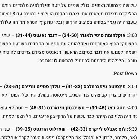
שלושה ניצחונות רצופים, כולל שניים על יוטה ופילדלפיה מלמדים אותנו 
שעברה זה נגמר בסוויפ בסיבוב הראשון ובלי נורוקיץ' הטראומה הזו עלולה 
3:00:
אוקלהומה סיטי ת'אנדר (24-50) – דנבר נאגטס (31-44)
– שתי הק
במשחקי החוץ האחרונים ואוקלהומה עם חמישה הפסדים בשבעת המשחקים
ישמחו לפגוש את דנבר בסיבוב הראשון, הנאגטס מצידם צריכים להוכיח ל
טובה'. הלילה זו הזדמנות להתחיל להראות לנו את זה.
Post Down:
3:00:
מינסוטה טימברוולבס (41-33) – גולדן סטייט ווריירס (23-51)
– 
יקרה שוב, צריך קבוצה מהצד השני… מינסוטה, בשלב הזה של העונה, לא 
4:00:
יוטה ג'אז (30-45) – וושינגטון וויזארדס (45-31)
– יוטה לא עוצר
זה היה תלוי בה הייתה כבר עכשיו על החוף בקאריביים. אל תצפו למתח.
5:30:
לוס אנג'לס לייקרס (42-33) – שארלוט הורנטס (39-35)
– שני ה
(אה, סליחה, לברון לא 'מנהל' את הלייקרס) ייפגשו הערב לקרב אומללו