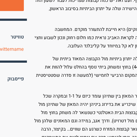
תעבור ב-13 באפריל לשעון פלייאוף. ועם זאת יש כמה קבוצות שצריכות לעבור לשעון הזה
ישירה שלה על יתרון הביתיות בסיבוב הראשון,
רוקים) היא חייבת להתעורר מוקדם. המחשבה
טוויטר
קראת האביב נראית כמו חלום רחוק ונכון לשבוע וחצי
 לא קל במיוחד על קליבלנד העלובה.
wittername
 יתרון ביתיות מול הקבוצה המאוד ביתית של
אינדיאנה. הפייסרס מחזיקים במאזן 9-28 בבית (75%) אל מול 21-17 (44%) בחוץ ומשחק ביתי נוסף בהחלט עלול להוות את
ין המקום הרביעי לחמישי (למעשה זו סדרה שסטטיסטית
פייסבוק
לשתי הקבוצות יש שני משחקים האחת עם השנייה עד לתום העונה כאשר המאזן בין שתיהן עומד כיום על 1-1 ובמקרה שכל
יכריע את בדירוג ביניהן יהיה המאזן של שתיהן מול
ש כרגע לבוסטון יתרון (5-10 זה מאזנה מול קבוצות הבית האטלנטי כשנשאר לה משחק בחוץ מול
 משחקים מול דטרויט). ודרך אגב, במידה וגם המאזנים שלהן מול
שאר קבוצות המזרח כשרגע הם שווים… בקיצור, הרבה