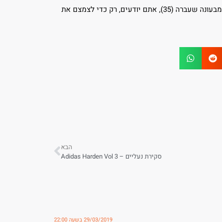
במערב אמור לקטוע את החלום באיבו. הלייקרס חולמת על יותר ניצחונות מבעונה שעברה (35), אתם יודעים, רק כדי לצמצם את
הבא
סקירת נעליים – Adidas Harden Vol 3
29/03/2019 בשעה 22:00