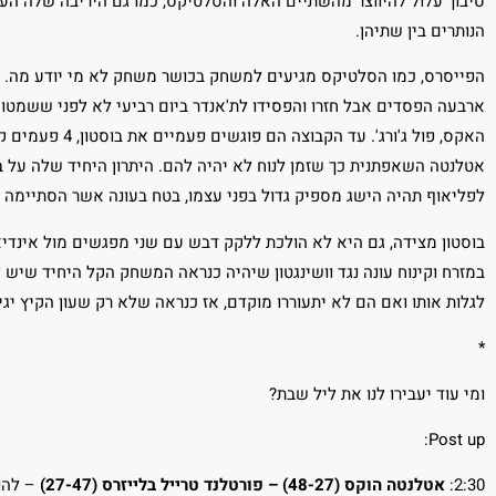
סיבוך עלול להיווצר מהשתיים האלה והסלטיקס, כמו גם היריבה שלה הער
הנותרים בין שתיהן.
הפייסרס, כמו הסלטיקס מגיעים למשחק בכושר משחק לא מי יודע מה. ה
האקס, פול ג'ורג'.
אטלנטה השאפתנית כך שזמן לנוח לא יהיה להם. היתרון היחיד שלה על ב
לפליאוף תהיה הישג מספיק גדול בפני עצמו, בטח בעונה אשר הסתיימה ב
במזרח וקינוח עונה נגד וושינגטון שיהיה כנראה המשחק הקל היחיד שיש 
לגלות אותו ואם הם לא יתעוררו מוקדם, אז כנראה שלא רק שעון הקיץ י
*
ומי עוד יעבירו לנו את ליל שבת?
Post up:
2:30:
אטלנטה הוקס (48-27) – פורטלנד טרייל בלייזרס (27-47)
– להו