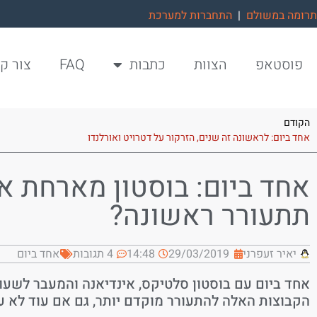
תרומה במשולם
|
התחברות למערכת
פוסטאפ
הצוות
כתבות
FAQ
צור ק
הקודם
אחד ביום: לראשונה זה שנים, הזרקור על דטרויט ואורלנדו
אחד ביום: בוסטון מארחת את
תתעורר ראשונה?
יאיר זעפרני
29/03/2019
14:48
4 תגובות
אחד ביום
אחד ביום עם בוסטון סלטיקס, אינדיאנה והמעבר לשעו
הקבוצות האלה להתעורר מוקדם יותר, גם אם עוד לא עב