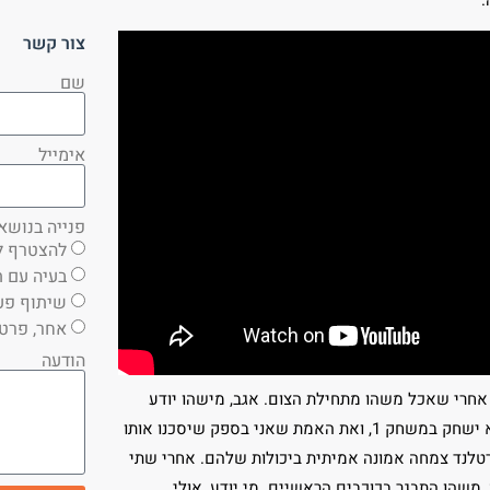
צור קשר
שם
אימייל
פנייה בנושא
להצטרף ל
בעיה עם ת
שיתוף פע
אחר, פרט
הודעה
חרי שאכל משהו מתחילת הצום. אגב, מישהו יודע
האם הוא שומר אותו בכלל? הוא נראה מעולה עד עכשיו. דוראנט כרגע לא ישחק במשחק 1, ואת האמת שאני בספק שיסכנו אותו
לא צפוי ופורטלנד ינצחו. מה שקרה מ-2017 זה שבפורטלנד צמחה אמונה אמיתית ביכולות שלהם. אחרי שתי
, משהו התבגר בכוכבים הראשיים. מי יודע, אולי