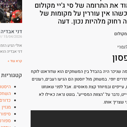
ד את התרומה של סי ג'יי מקולום
שהו אין עוררין על מקומות של
דני אבדיה
15/04/2026
אולי הגיע הזמ
לגמרי
דני אבדיה הוא
סון
קרא עוד »
. מה שניכר היה בהבדל בין המשחקים הוא שדוראנט לוקח
קטגוריות
ם יופי. במשחק מול יוסטון הם הגיעו רעבים, רעננים
היסטו
, עייפים ובמיוחד קצת מאוסים. אבל לפני שאנחנו
השחקן
, נדבר על "הצוות המסייע". בוגוט נראה כאילו לא
כדורס
 שצריך אותו.
מגזין
סיפור
ספורט