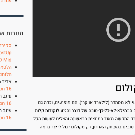
עמדה 
תגובות אח
ostUp
D Mid
הלטאות 
הלוחם
אדיר מ
ולום
on 16
עינב ח
לא מסתדר (לילארד או קרי), הם מופיעים, וככה גם
on 16
עינב ח
חתך, שבר את ההגנה הבמילא-לא-כל-כך-טובה של דנבר והגיע לנקודות קלות
on 16
ילארד התקשה מאוד במחצית הראשונה והצליח לעשות הכל
 טובים במשחק האחרון, רק מקולום יכול לייצר ברמה
.