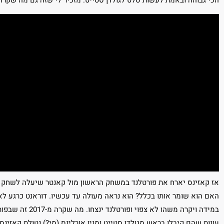
אז קאזינס יארח את פורטלנד במשחק הראשון מול קאנטר שיעלה לשחק א
במידה ויקרה משהו 
עונות שהם קיבלו בראש מגולדן סטייט ומניו אורלינס (מי?) נטולת קאזינס