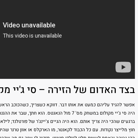
בצד האדום של הזירה – סי ג'יי מק
אפשר להגיד עליהם כמעט את אותו דבר. דווקא כשצריך, כשהכוכב הראשי 
היה סי ג'יי מקולום במשחק מס' 7 מול הנאגטס. הוא 
ברגעים שהכי היה צריך אותם. הוא היה הגיים צ'יינג'ר של פורטלנד; ל
חוץ מלייצר נקודות. עם כל הכבוד לקאנטר, מו הארקלס או אוון טרנר שהיו
הכי גבוהה ובאמת לעשות סלט לגולדן סטייט. מזכיר לי שזה גם מה שקרה