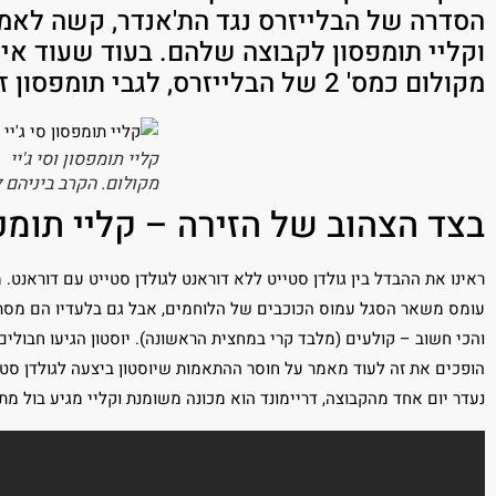
הסדרה של הבלייזרס נגד הת'אנדר, קשה לאמו
וקליי תומפסון לקבוצה שלהם. בעוד שעוד איכ
מקולום כמס' 2 של הבלייזרס, לגבי תומפסון זה רחוק מלהיות נכון. דעה
קליי תומפסון וסי ג'יי
מקולום. הקרב ביניהם 
בצד הצהוב של הזירה – קליי תומפ
ראינו את ההבדל בין גולדן סטייט ללא דוראנט לגולדן סטייט עם דוראנט
עומס משאר הסגל עמוס הכוכבים של הלוחמים, אבל גם בלעדיו הם מסתדרי
והכי חשוב – קולעים (מלבד קרי במחצית הראשונה). יוסטון הגיעו חבולים
הופכים את זה לעוד מאמר על חוסר ההתאמות שיוסטון ביצעה לגולדן סטייט
נעדר יום אחד מהקבוצה, דריימונד הוא מכונה משומנת וקליי מגיע בול מתי