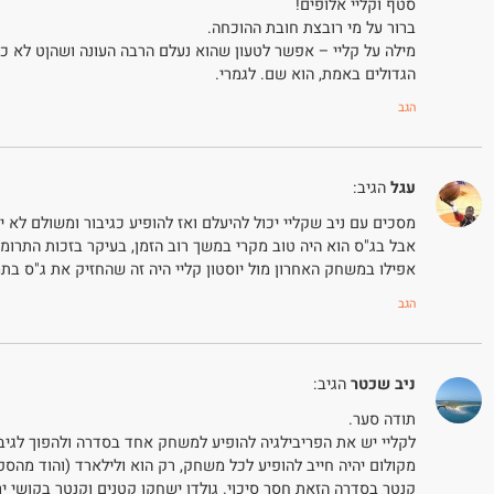
סטף וקליי אלופים!
ברור על מי רובצת חובת ההוכחה.
מילה על קליי – אפשר לטעון שהוא נעלם הרבה העונה ושהןט לא כ"
הגדולים באמת, הוא שם. לגמרי.
הגב
עגל
הגיב:
מסכים עם ניב שקליי יכול להיעלם ואז להופיע כגיבור ומשולם לא יכול, 
אבל בג"ס הוא היה טוב מקרי במשך רוב הזמן, בעיקר בזכות התרומ
אפילו במשחק האחרון מול יוסטון קליי היה זה שהחזיק את ג"ס ב
הגב
ניב שכטר
הגיב:
תודה סער.
לקליי יש את הפריבילגיה להופיע למשחק אחד בסדרה ולהפוך לגיבו
מקולום יהיה חייב להופיע לכל משחק, רק הוא ולילארד (והוד מהספס
קנטר בסדרה הזאת חסר סיכוי. גולדן ישחקו קטנים וקנטר בקושי י