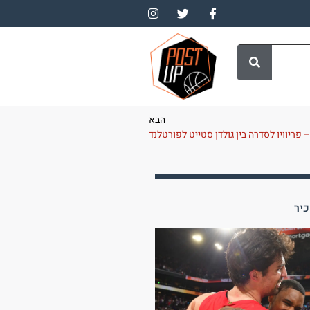
הבא
פריוויו לסדרה בין גולדן סטייט לפורטלנד
יר