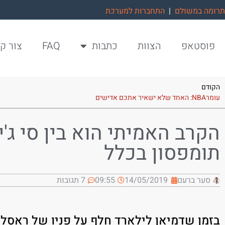
תרומה במשולם
|
התחברות למערכת
פוסטאפ
הצוות
כתבות
FAQ
צור ק
הקודם
עומרNBA: האחד שלא ישאיר אתכם אדישים
הקרב האמיתי הוא בין סי ג'י
תומפסון בכלל
סער ברעם
14/05/2019
09:55
7 תגובות
בזמן שדמיאן לילארד חלף על פניו של ראסל ו