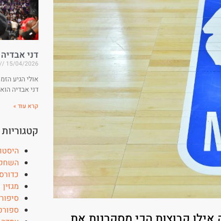
דני אבדיה
15/04/2026
אולי הגיע הזמ
דני אבדיה הוא
קרא עוד »
קטגוריות
היסטו
השחקן
כדורס
מגזין
סיפור
ספורט
 אילו קבוצות הכי מסקרנות את