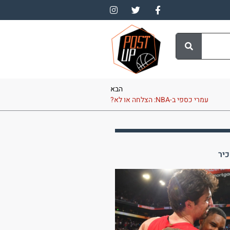
הבא
עמרי כספי ב-NBA: הצלחה או לא?
יר