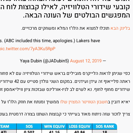
קובעי שידורי הטלוויזיה, לאילו קבוצות לוח 
המפגשים הבולטים של העונה הבאה.
בלינק הבא
תוכלו למצוא את הלו"ז המלא ומשחקים מרכזיים.
. (ABC included this time, apologies.) Lakers have
pic.twitter.com/7yA3Ku5RpP
August 12, 2019
— Yaya Dubin (@JADubin5)
שידורים מחוף לחוף. נא לשים לב לניו-אורלינס שבזכות ציון וויליאמסון זוכה ללא פחות מ-30 הצ
יאיא דובין ב
חשבון הטוויטר המצוין שלו
ממשיך ומנתח את חוזק הלו"ז על פ
צריך לזכור שזה ניתוח מאוד בעייתי כי קבוצות השתנו בצורה דרמטית בעונ