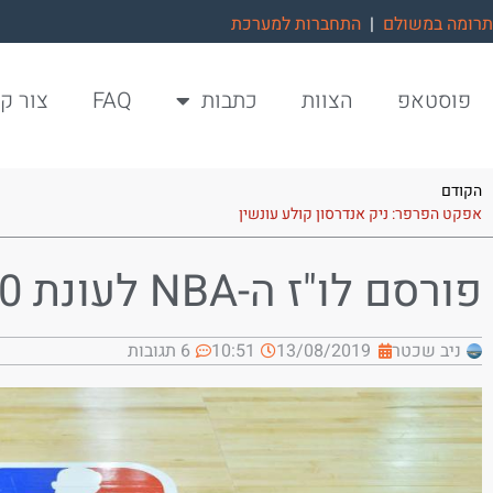
תרומה במשולם
|
התחברות למערכת
פוסטאפ
הצוות
כתבות
FAQ
צור ק
הקודם
אפקט הפרפר: ניק אנדרסון קולע עונשין
פורסם לו"ז ה-NBA לעונת 2019-20
ניב שכטר
13/08/2019
10:51
6 תגובות