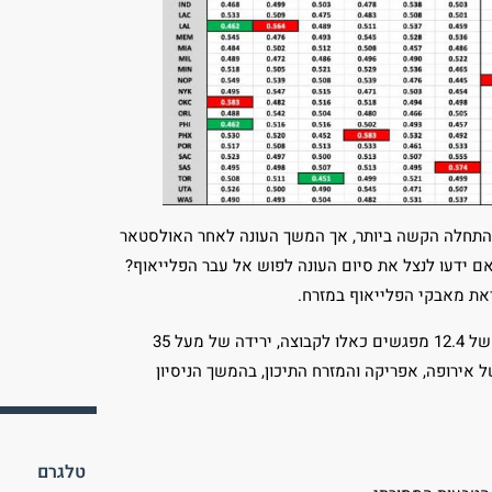
נס ההתחלה הקשה ביותר, אך המשך העונה לאחר האולסטאר
ם ידעו לנצל את סיום העונה לפוש אל עבר הפלייאוף?
את מאבקי הפלייאוף במזרח.
מפגשי הבק טו בק ממשיכים לרדת והגיעו לשפל חסר תקדים עם ממוצע של 12.4 מפגשים כאלו לקבוצה, ירידה של מעל 35
ות פריים טיים של אירופה, אפריקה והמזרח התיכון, בהמשך הניסיון
טלגרם