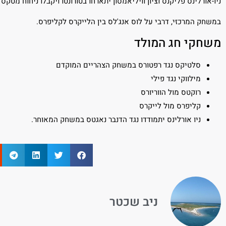
ניו-אורלינס פליקנס וציון וויליאמסון יתארחו בטורונטו ויקבלו ניחוח מטק
במשחק המרכזי, דרבי על לוס אנג'לס בין הלייקרס לקליפרס.
משחקי חג המולד
סלטיקס נגד רפטורס במשחק הצהריים המוקדם
מילווקי נגד פילי
רוקטס מול הווריורס
קליפרס מול לייקרס
ניו אורלינס יתמודדו נגד הדנבר נאגטס במשחק המאוחר.
ניב שכטר