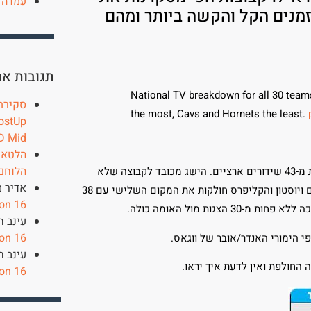
עמדה 
הזמנים הקל והקשה ביותר ומהם
תגובות אח
National TV breakdown for all 30 teams
the most, Cavs and Hornets the least.
ostUp
D Mid
הלטאות 
הלוחם
כפי שניתן לראות הלייקרס מובילים בראש שידורי הטלוויזיה עם לא פחות מ-43 שידורים ארציים. הישג מכובד לקבוצה שלא
אדיר מ
ראתה פלייאוף זה עידן ועידנים. במקום השני גולדן סטייט עם 42 שידורים ויוסטון והקליפרס חולקות את המקום השלישי עם 38
on 16
גות מול האומה כולה.
עינב ח
on 16
י הימורי האנדר/אובר של ווגאס.
עינב ח
ה החולפת ואין לדעת איך יראו.
on 16