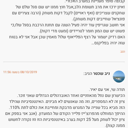
קבוצה סופר מעניינת במערב האכזרי.
זאיון ירכז את מרב תשומת הלב,אבל חוץ ממנו יש שם סגל שלם של
שחקנים שצריכים (ואף ראויים) לקבל דקות משחק (הרבה צעירים עם
פונציאל שחייבים דקות משחק).
אני חושב שגריפין עוד יהיה פעיל השנה עם תחנת הרכבת בסגל שלו,כי
פשוט יש שם המון חומר לטריידים (ומעט מדי דקות).
האם רדיק ישמור על רצף הפלייאוף שלו? מאמין שכן אבל אני לא בטוח
שזה יהיה בפליקנס…
הגב
08/10/2019 בשעה 11:56
ניב שכטר
הגיב:
תודה שי, אני עם יאיר.
הכישרון שם נוזל מהאוזניים ואחד האוברהולים הגדולים שאני זוכר.
ציון זה לא המספרים, וזה מה שאנשים לא מבינים. האינטנסיביות שהילד
הזה מביא בכל שנייה על המגרש מדבקת ומחייבת את כולם לתת 110%.
ההיפך המוחלט מהפרנצ'ייז פלייר הקודם של המועדון. (אגב אני בספק אם
ציון יכול לשחק מעל 25 דקות בערב באינטנסיביות הזו וזו נקודה לחשוש
ממנה קצת).