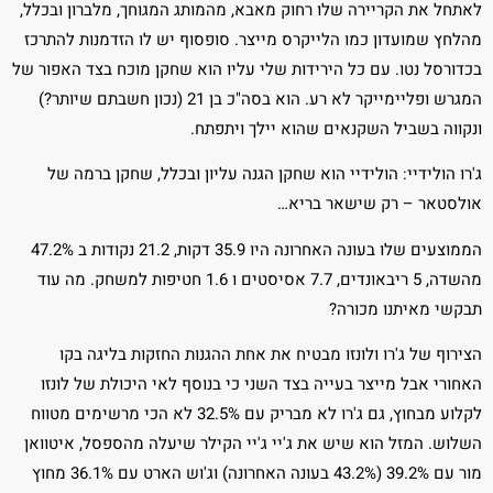
לאתחל את הקריירה שלו רחוק מאבא, מהמותג המגוחך, מלברון ובכלל,
מהלחץ שמועדון כמו הלייקרס מייצר. סופסוף יש לו הזדמנות להתרכז
בכדורסל נטו. עם כל הירידות שלי עליו הוא שחקן מוכח בצד האפור של
המגרש ופליימייקר לא רע. הוא בסה"כ בן 21 (נכון חשבתם שיותר?)
ונקווה בשביל השקנאים שהוא יילך ויתפתח.
ג'רו הולידיי: הולידיי הוא שחקן הגנה עליון ובכלל, שחקן ברמה של
אולסטאר – רק שישאר בריא…
הממוצעים שלו בעונה האחרונה היו 35.9 דקות, 21.2 נקודות ב 47.2%
מהשדה, 5 ריבאונדים, 7.7 אסיסטים ו 1.6 חטיפות למשחק. מה עוד
תבקשי מאיתנו מכורה?
הצירוף של ג'רו ולונזו מבטיח את אחת ההגנות החזקות בליגה בקו
האחורי אבל מייצר בעייה בצד השני כי בנוסף לאי היכולת של לונזו
לקלוע מבחוץ, גם ג'רו לא מבריק עם 32.5% לא הכי מרשימים מטווח
השלוש. המזל הוא שיש את ג'יי ג'יי הקילר שיעלה מהספסל, איטוואן
מור עם 39.2% (43.2% בעונה האחרונה) וג'וש הארט עם 36.1% מחוץ