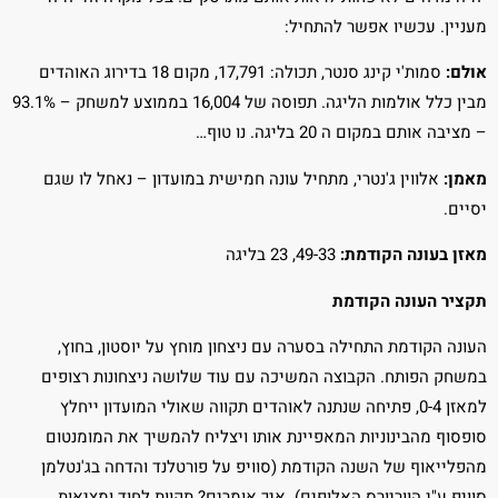
מעניין. עכשיו אפשר להתחיל:
אולם:
סמות'י קינג סנטר, תכולה: 17,791, מקום 18 בדירוג האוהדים
מבין כלל אולמות הליגה. תפוסה של 16,004 בממוצע למשחק – 93.1%
– מציבה אותם במקום ה 20 בליגה. נו טוף…
מאמן:
אלווין ג'נטרי, מתחיל עונה חמישית במועדון – נאחל לו שגם
יסיים.
מאזן בעונה הקודמת:
49-33, 23 בליגה
תקציר העונה הקודמת
העונה הקודמת התחילה בסערה עם ניצחון מוחץ על יוסטון, בחוץ,
במשחק הפותח. הקבוצה המשיכה עם עוד שלושה ניצחונות רצופים
למאזן 0-4, פתיחה שנתנה לאוהדים תקווה שאולי המועדון ייחלץ
סופסוף מהבינוניות המאפיינת אותו ויצליח להמשיך את המומנטום
מהפלייאוף של השנה הקודמת (סוויפ על פורטלנד והדחה בג'נטלמן
סוויפ ע"י הווריורס האלופים). איך אומרים? תקוות לחוד ומציאות