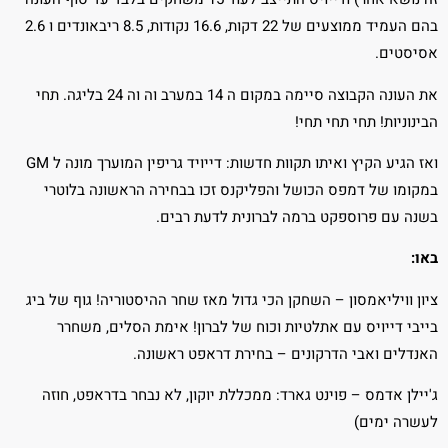
בהם העמיד ממוצעים של 22 דקות, 16.6 נקודות, 8.5 ריבאונדים ו 2.6
אסיסטים.
את העונה הקבוצה סיימה במקום ה 14 במערב וה וה 24 בליגה. תחי
הבינוניות! תחי תחי תחי!
ואז הגיע הקיץ ואיתו תקוות חדשות: דייויד גריפין המוערך מונה ל GM
במקומו של דמפס הכושל והפליקנס זכו בבחירה הראשונה בלוטרי
בשנה עם פרוספקט ברמה לברונית לדעת רבים.
באו:
ציון וויליאמסון – השחקן הכי גדול מאז שחר ההיסטוריה! גוף של ביג
בייבי דייויס עם אתלטיות וכוח של לברון! אימת הסלים, משחרר
האנדלים ואבי הדרקונים – בחירת דראפט ראשונה.
ג'יילן אדמס – פוינט גארד: ממכללת יוקון, לא נבחר בדראפט, חוזה
לעשרה ימים)