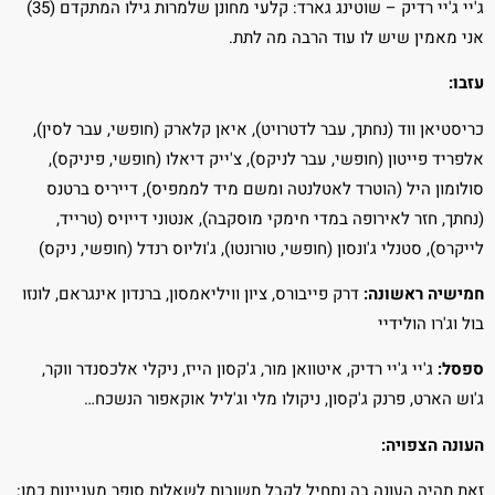
ג'יי ג'יי רדיק – שוטינג גארד: קלעי מחונן שלמרות גילו המתקדם (35)
אני מאמין שיש לו עוד הרבה מה לתת.
עזבו:
כריסטיאן ווד (נחתך, עבר לדטרויט), איאן קלארק (חופשי, עבר לסין),
אלפריד פייטון (חופשי, עבר לניקס), צ'ייק דיאלו (חופשי, פיניקס),
סולומון היל (הוטרד לאטלנטה ומשם מיד לממפיס), דייריס ברטנס
(נחתך, חזר לאירופה במדי חימקי מוסקבה), אנטוני דייויס (טרייד,
לייקרס), סטנלי ג'ונסון (חופשי, טורונטו), ג'וליוס רנדל (חופשי, ניקס)
חמישיה ראשונה:
דרק פייבורס, ציון וויליאמסון, ברנדון אינגראם, לונזו
בול וג'רו הולידיי
ספסל:
ג'יי ג'יי רדיק, איטוואן מור, ג'קסון הייז, ניקלי אלכסנדר ווקר,
ג'וש הארט, פרנק ג'קסון, ניקולו מלי וג'ליל אוקאפור הנשכח…
העונה הצפויה:
זאת תהיה העונה בה נתחיל לקבל תשובות לשאלות סופר מעניינות כמו: