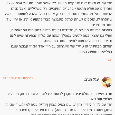
יחד עם זה מאינגראם אני קצת חושש. לא אוהב אותו. סוג של ערס צעצוע
ותמיד נראה שלא מתאמץ בדברים החיוביים, רק בשליליים. אבל גם לו
הכישרון נוזל מהאוזניים ואם ציון ידביק אותו ברעל ואהבה למשחק שנראה
שחסרה לו, ומסכים לשחק כחלק מקבוצה מבלי לתקוע אותה, אז יהיו עוד
יותר מפחידים.
בחירות דראפט מושלמות, טריידים נכונים בדיוק במקומות המתאימים,
ואולי גם ימצאו כמה קלעים במהלך העונה עם מליון הבחירות שיש להם
וגריפין כבר יכול לרשום לעצמו תואר ג'מ העונה.
החלום מבחינתי זה טרייד של אינגראם על הייווארד ואז זו קבוצה שגם
בפלייאוף תעשה גלים.
הגב
08/10/2019 בשעה 10:57
עגל
הגיב:
תודה שייקה. בהחלט יהיה מסקרן לראות את לונזו ואינגרם רחוק מהרעש
והלחץ של ל.א.
יחד עם ג׳רו הולידיי וציון יש שם בסיס מצוין ףרדיק בטח לא ימשיך שם, זה
שחקן שעובר מיד ליד כמו סחורה חמה). הם נראים לי כקבוצת סף