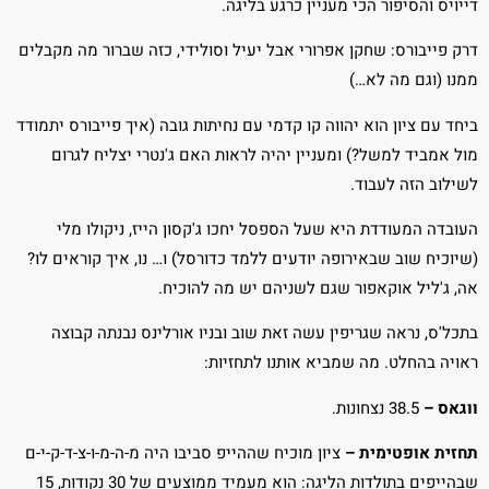
דייויס והסיפור הכי מעניין כרגע בליגה.
דרק פייבורס: שחקן אפרורי אבל יעיל וסולידי, כזה שברור מה מקבלים
ממנו (וגם מה לא…)
ביחד עם ציון הוא יהווה קו קדמי עם נחיתות גובה (איך פייבורס יתמודד
מול אמביד למשל?) ומעניין יהיה לראות האם ג'נטרי יצליח לגרום
לשילוב הזה לעבוד.
העובדה המעודדת היא שעל הספסל יחכו ג'קסון הייז, ניקולו מלי
(שיוכיח שוב שבאירופה יודעים ללמד כדורסל) ו… נו, איך קוראים לו?
אה, ג'ליל אוקאפור שגם לשניהם יש מה להוכיח.
בתכל'ס, נראה שגריפין עשה זאת שוב ובניו אורלינס נבנתה קבוצה
ראויה בהחלט. מה שמביא אותנו לתחזיות:
ווגאס –
38.5 נצחונות.
תחזית אופטימית –
ציון מוכיח שההייפ סביבו היה מ-ה-מ-ו-צ-ד-ק-י-ם
שבהייפים בתולדות הליגה: הוא מעמיד ממוצעים של 30 נקודות, 15