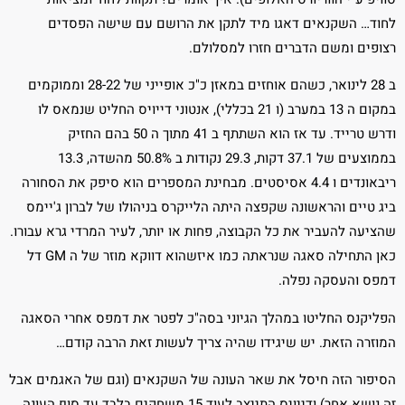
לחוד… השקנאים דאגו מיד לתקן את הרושם עם שישה הפסדים
רצופים ומשם הדברים חזרו למסלולם.
ב 28 לינואר, כשהם אוחזים במאזן כ"כ אופייני של 28-22 וממוקמים
במקום ה 13 במערב (ו 21 בכללי), אנטוני דייויס החליט שנמאס לו
ודרש טרייד. עד אז הוא השתתף ב 41 מתוך ה 50 בהם החזיק
בממוצעים של 37.1 דקות, 29.3 נקודות ב 50.8% מהשדה, 13.3
ריבאונדים ו 4.4 אסיסטים. מבחינת המספרים הוא סיפק את הסחורה
ביג טיים והראשונה שקפצה היתה הלייקרס בניהולו של לברון ג'יימס
שהציעה להעביר את כל הקבוצה, פחות או יותר, לעיר המרדי גרא עבורו.
כאן התחילה סאגה שנראתה כמו איזשהוא דווקא מוזר של ה GM דל
דמפס והעסקה נפלה.
הפליקנס החליטו במהלך הגיוני בסה"כ לפטר את דמפס אחרי הסאגה
המוזרה הזאת. יש שיגידו שהיה צריך לעשות זאת הרבה קודם…
הסיפור הזה חיסל את שאר העונה של השקנאים (וגם של האגמים אבל
זה נושא אחר) ודייויס התייצב לעוד 15 משחקים בלבד עד סוף העונה