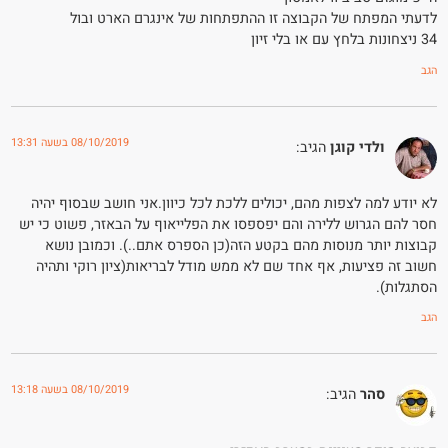
לדעתי המפתח של הקבוצה זו ההתפתחות של אינגרם הארט ובול
34 ניצחונות בלחץ עם או בלי זיון
הגב
08/10/2019 בשעה 13:31
ולדי קוגן
הגיב:
לא יודע למה לצפות מהם, יכולים ללכת לכל כיוון.אני חושב שבסוף יהיה
חסר להם הגרוש ללירה והם יפספסו את הפלייאוף על הבאזר, פשוט כי יש
קבוצות יותר מנוסות מהם בקטע הזה(כן הספרס אתם..). וכמובן נושא
חשוב זה פציעות, אף אחד שם לא ממש מודל לבריאות(ציון רוקי ותהיה
הסתגלות).
הגב
08/10/2019 בשעה 13:18
סהר
הגיב: