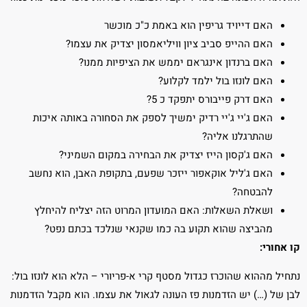
האם דייויד גריפין הוא באמת כ"כ מוכשר
האם ההייפ סביב ציון וויליאמסון יצדיק את עצמו?
האם ברנדון אינגראם יממש את הציפיות ממנו?
האם לונזו בול ילמד לקלוע?
האם דרק פייבורס יתפקד כ 5?
האם ג'יי ג'יי רדיק ימשיך לספק את הסחורה באותה איכות
שהתרגלנו אליה?
האם ג'קסון הייז יצדיק את הבחירה במקום השמיני?
האם ג'ליל אוקאפור ייזכר שפעם, בתקופת האבן, הוא נחשב
להבטחה?
ושאלת השאלות: האם המועדון המרוט הזה יצליח להיחלץ
מהביצה שהוא תקוע בה כמו שקנאי שנלכד בכתם נפט?
קו אחורי:
נתחיל מההוא שהוכרז כגדול מסטף קרי א-פריורי – הלא הוא לונזו בול:
לבן של (…) יש הזדמנות פז העונה לגאול את עצמו. הוא מקבל הזדמנות