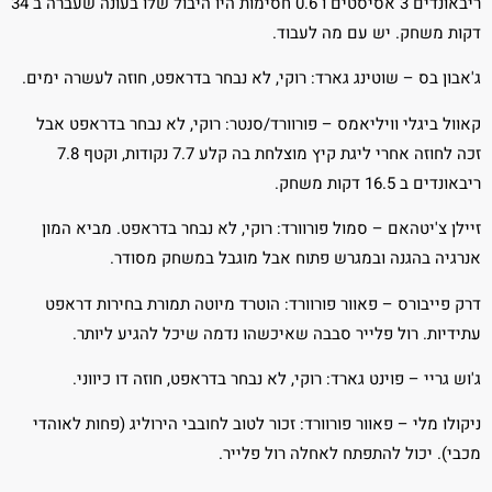
ריבאונדים 3 אסיסטים ו 0.6 חסימות היו היבול שלו בעונה שעברה ב 34
דקות משחק. יש עם מה לעבוד.
ג'אבון בס – שוטינג גארד: רוקי, לא נבחר בדראפט, חוזה לעשרה ימים.
קאוול ביגלי וויליאמס – פורוורד/סנטר: רוקי, לא נבחר בדראפט אבל
זכה לחוזה אחרי ליגת קיץ מוצלחת בה קלע 7.7 נקודות, וקטף 7.8
ריבאונדים ב 16.5 דקות משחק.
זיילן צ'יטהאם – סמול פורוורד: רוקי, לא נבחר בדראפט. מביא המון
אנרגיה בהגנה ובמגרש פתוח אבל מוגבל במשחק מסודר.
דרק פייבורס – פאוור פורוורד: הוטרד מיוטה תמורת בחירות דראפט
עתידיות. רול פלייר סבבה שאיכשהו נדמה שיכל להגיע ליותר.
ג'וש גריי – פוינט גארד: רוקי, לא נבחר בדראפט, חוזה דו כיווני.
ניקולו מלי – פאוור פורוורד: זכור לטוב לחובבי הירוליג (פחות לאוהדי
מכבי). יכול להתפתח לאחלה רול פלייר.