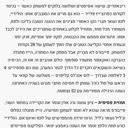
ריבאונדים, שישה אסיסטים ושלושה בלוקים למשחק כאשר – בניגוד
לקודמו כפרנצ'ייז פלייר – הוא גם מרים את הסובבים אותו: הולידיי,
לונזו ושאר חברי הקו האחורי מציגים את ההגנה הטובה בליגה ולונזו,
משוחרר מכל פחד, מתחיל לקלוע באחוזים שמצריכים את היריב לכבד
אותו. אינגראם מממש את ההבטחה, לוקח יותר אחריות, זורק יותר
ובעזרת אחוזי הקליעה הטובים שלו הופך לשחקן של 28 נקודות
למשחק. פייבורס לא מבריק אבל מספק את הסחורה, הייז מתגלה
כהברקה ואוקאפור מתעורר סופסוף. כולם אוהבים זה את זה, הכימיה
בשיאה והשקנאים רוקדים כל הדרך לגמר המערב, שם הם מפסידים 4-
3 לאלופה שבדרך – לוס אנג'לס קליפרס – משלשה של קוואי על
הראש של פול ג'ורג' שנותן לו חסימה מחצי מגרש בשניה האחרונה.
העונה הרגילה מסתיימת עם 52 נצחונות.
תחזית פסימית –
ציון עושה גרג אודן וגומר את הקריירה במחזור השני,
פייבורס מראה שהוא לא חומר לשחקן חמישיה, הייז מתגלה כפלופ
וג'ליל נשאר ג'ליל. הרוח יורדת מהמפרשים של לונזו ואינגראם. הולידיי
כורע תחת הלחץ וגומר את העונה באמצע ינואר. הפליקנס מסיימים