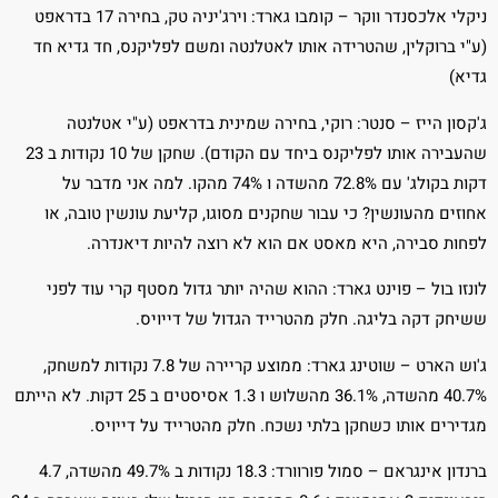
ניקלי אלכסנדר ווקר – קומבו גארד: וירג'יניה טק, בחירה 17 בדראפט
(ע"י ברוקלין, שהטרידה אותו לאטלנטה ומשם לפליקנס, חד גדיא חד
גדיא)
ג'קסון הייז – סנטר: רוקי, בחירה שמינית בדראפט (ע"י אטלנטה
שהעבירה אותו לפליקנס ביחד עם הקודם). שחקן של 10 נקודות ב 23
דקות בקולג' עם 72.8% מהשדה ו 74% מהקו. למה אני מדבר על
אחוזים מהעונשין? כי עבור שחקנים מסוגו, קליעת עונשין טובה, או
לפחות סבירה, היא מאסט אם הוא לא רוצה להיות דיאנדרה.
לונזו בול – פוינט גארד: ההוא שהיה יותר גדול מסטף קרי עוד לפני
ששיחק דקה בליגה. חלק מהטרייד הגדול של דייויס.
ג'וש הארט – שוטינג גארד: ממוצע קריירה של 7.8 נקודות למשחק,
40.7% מהשדה, 36.1% מהשלוש ו 1.3 אסיסטים ב 25 דקות. לא הייתם
מגדירים אותו כשחקן בלתי נשכח. חלק מהטרייד על דייויס.
ברנדון אינגראם – סמול פורוורד: 18.3 נקודות ב 49.7% מהשדה, 4.7