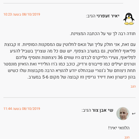
08/10/2019 בשעה 10:23
יאיר זעפרני
הגיב:
תודה רבה לך שי על הכתבה המצוינת.
עם זאת, אני חולק עליך ועל וגאס לחלוטין עם המסקנות הסופיות. זו קבוצת
פליאוף לחלוטין, גם במערב הצפוף. יש שם כל מה שצריך בשביל להגיע
לפליאוף, צעירי הלייקרס לבדם היו שווים 36 ניצחונות ותוסיף עליהם
וטרנים יעילים כמו פייבורס ורדיק, כוכב כמו ג'רו הולידיי ואת הזאיון מונסטר
תחת ניצוחם של ג'נטרי שבהחלט יודע להוציא הרבה מקבוצות שלו כשיש
בהון כישרון ואת דיויד גריפין וזו קבוצה של מקום 5-6 במערב.
הגב
08/10/2019 בשעה 11:44
שי אבן צור
הגיב:
הלוואי יאיר!
הגב