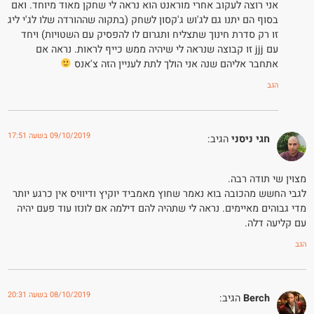
אני רוצה לעקוב אחרי מוראנט הוא נראה לי שחקן מאוד מיוחד. ואם
בסוף הם יתנו גם לג'וש ג'קסון לשחק (בתקוה שההורדה שלו לג'י ליג
זו רק סדרת חינוך שתצליח ותגרום לו להפסיק עם השטויות) ויחד
עם jjj זו קבוצה שנראה לי שיהיה ממש כייף לראות. נראה אם
אתחבר אליהם שנה אני הולך לתת לעניין הזה צ'אנס
הגב
09/10/2019 בשעה 17:51
חגי ניסני
הגיב:
מצוין שי תודה רבה.
לגבי החשש מהכובה בוא נאמר שחוץ מאמביד יוקיץ ודיוויס אין כרגע יותר
מדי גבוהים מאיימים. נראה לי שתהיה להם דילמה אם לונזו עוד פעם יהיה
עם קליעה דלה.
הגב
08/10/2019 בשעה 20:31
Berch
הגיב: