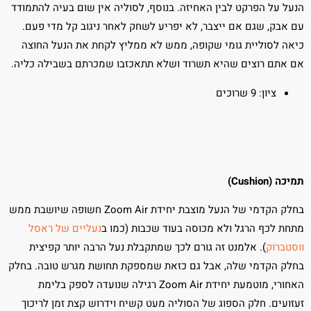
הנעל על הפרקט לבין האחיזה. בנוסף, לסוליה אין שום בעיה להתמודד
עם אבק, שגם אם ייצבר, לא יפריע לשחק לאחר ניגוב קל מדי פעם.
כיאה לסוליית גומי שקופה, ממש לא ממליץ לקחת את הנעל החוצה
אם אתם רוצים שהיא תשרוד ושלא תתאכזבו שמכרתם בשבילה כליה.
ציון: 9 שרוכים
תמיכה (Cushion)
בחלק הקדמי של הנעל מוצבת יחידת Zoom Air חשופה שיושבת ממש
מתחת לכף הרגל ולא מכוסה בעוד שכבות (כמו ב
נעליים של ראסל
ווסטברוק
). אלמנט זה גורם לכך שמתקבלת נעל הרבה יותר קפיצית
בחלק הקדמי שלה, אבל גם כזאת שמספקת תחושת מגרש טובה. בחלק
האחורי, מוטמעת יחידת Zoom Air רגילה שנועדה לספק בלימת
זעזועים. חלק הספוג של הסוליה מעט קשיח וידרוש קצת זמן לריכוך