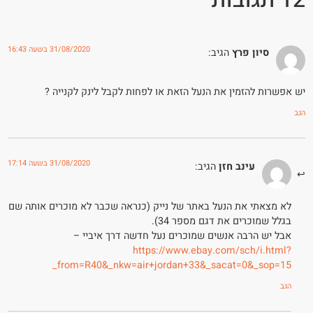
31/08/2020 בשעה 16:43
סיון פרץ
הגיב:
יש אפשרות להזמין את הנעל הזאת או לפחות לקבל לינק לקנייה ?
הגב
31/08/2020 בשעה 17:14
עינב חזן
הגיב:
לא מצאתי את הנעל באתר של נייק (כנראה שכבר לא מוכרים אותה שם
בגלל שמוכרים את דגם מספר 34).
אבל יש הרבה אנשים שמוכרים נעל חדשה דרך איביי –
https://www.ebay.com/sch/i.html?
_from=R40&_nkw=air+jordan+33&_sacat=0&_sop=15
הגב