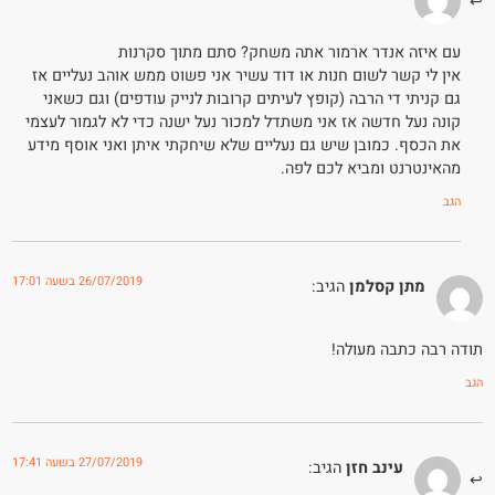
עם איזה אנדר ארמור אתה משחק? סתם מתוך סקרנות
אין לי קשר לשום חנות או דוד עשיר אני פשוט ממש אוהב נעליים אז
גם קניתי די הרבה (קופץ לעיתים קרובות לנייק עודפים) וגם כשאני
קונה נעל חדשה אז אני משתדל למכור נעל ישנה כדי לא לגמור לעצמי
את הכסף. כמובן שיש גם נעליים שלא שיחקתי איתן ואני אוסף מידע
מהאינטרנט ומביא לכם לפה.
הגב
26/07/2019 בשעה 17:01
מתן קסלמן
הגיב:
תודה רבה כתבה מעולה!
הגב
27/07/2019 בשעה 17:41
עינב חזן
הגיב: