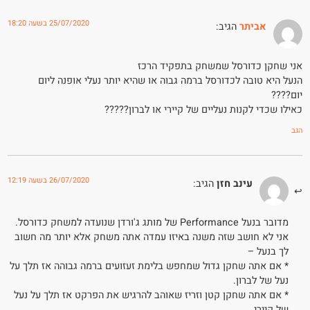
25/07/2020 בשעה 18:20
אביתר
הגיב:
אני שחקן כדורסל שמשחק בתפקיד הרכז
הנעל היא טובה לכדורסל ברמה גבוה או שהיא יותר נעלי אופנה ליום
יום????
כאילו שכדי לקנות נעליים של קיירי או לברון?????
הגב
26/07/2020 בשעה 12:19
עינב חזן
הגיב:
מדובר בנעל Performance של מותג ג'ורדן שנועדה למשחק כדורסל.
אני לא חושב שזה משנה באיזו עמדה אתה משחק אלא יותר מה חשוב
לך בנעל –
* אם אתה שחקן גדול שמחפש בלימת זעזועים ברמה גבוהה אז תלך על
נעל של לברון.
* אם אתה שחקן קטן וזריז שאוהב להרגיש את הפרקט אז תלך על נעל
של קיירי.