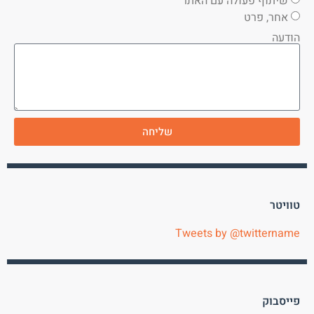
שיתוף פעולה עם האתר
אחר, פרט
הודעה
שליחה
טוויטר
Tweets by @twittername
פייסבוק