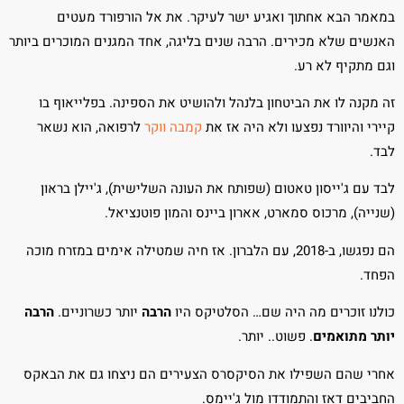
במאמר הבא אחתוך ואגיע ישר לעיקר. את אל הורפורד מעטים
האנשים שלא מכירים. הרבה שנים בליגה, אחד המגנים המוכרים ביותר
וגם מתקיף לא רע.
זה מקנה לו את הביטחון בלנהל ולהושיט את הספינה. בפלייאוף בו
קיירי והיוורד נפצעו ולא היה אז את
קמבה ווקר
לרפואה, הוא נשאר
לבד.
לבד עם ג'ייסון טאטום (שפותח את העונה השלישית), ג'יילן בראון
(שנייה), מרכוס סמארט, אארון ביינס והמון פוטנציאל.
הם נפגשו, ב-2018, עם הלברון. אז חיה שמטילה אימים במזרח מוכה
הפחד.
כולנו זוכרים מה היה שם… הסלטיקס היו
הרבה
יותר כשרוניים.
הרבה
יותר מתואמים
. פשוט.. יותר.
אחרי שהם השפילו את הסיקסרס הצעירים הם ניצחו גם את הבאקס
החביבים דאז והתמודדו מול ג'יימס.