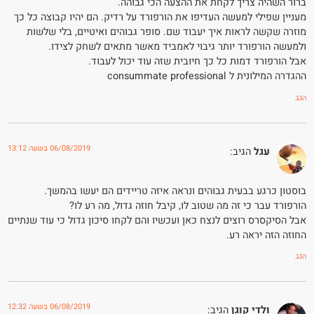
ברור השהיה צריך לקחת את ההצעה הכי גבוהה.
מעניין שפילי למעשה העדיפו את הורפורד על רדיק. הם יהיו קבוצה כל כך
מוזרה שקשה לראות איך יעבוד שם. סופר גבוהים ואיטיים, בלי שלשות
ולמעשה הורפורד יותר גיבוי לאמביד מאשר מתאים לשחק לצידו.
אבל הורפורד דמות כל כך חיובית שזה עוד יכול לעבוד.
ההגדרה המילונית ל consummate professional
הגב
06/08/2019 בשעה 13:12
עגל
הגיב:
בוסטון כרגע בבעית גבוהים ונראה איזה טריידים הם יעשו בהמשך.
הורפורד עבר כי זה מה שטוב לו, קיבל חוזה גדול, מה רע לו?
אבל הסיקסרס רוצים לנצח כאן ועכשיו והם לקחו סיכון גדול כי עוד שנתיים
החוזה הזה יראה רע.
הגב
06/08/2019 בשעה 12:32
ולדי קוגן
הגיב: