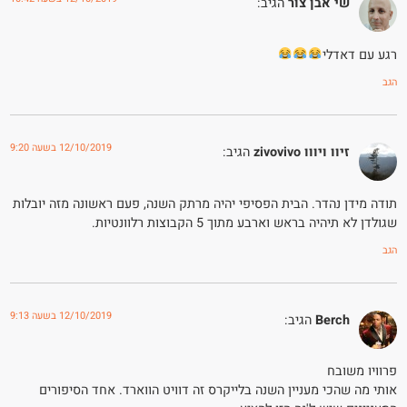
שי אבן צור
הגיב:
רגע עם דאדלי
הגב
12/10/2019 בשעה 9:20
זיוו ויווו zivovivo
הגיב:
תודה מידן נהדר. הבית הפסיפי יהיה מרתק השנה, פעם ראשונה מזה יובלות
שגולדן לא תיהיה בראש וארבע מתוך 5 הקבוצות רלוונטיות.
הגב
12/10/2019 בשעה 9:13
Berch
הגיב:
פרוויו משובח
אותי מה שהכי מעניין השנה בלייקרס זה דוויט הווארד. אחד הסיפורים