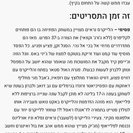
עבדו ממש קשה על התחום בקיץ).
זה זמן התסריטים:
פסימי –
הלייקרס נראים מצויין במשחק הפתיחה בו הם פותחים
לקליפרס (ללא ג'ורג' וקוואי) את הצורה ב-37 הפרש. מאז הם
מתדרדרים מדחי אל בכי אל נהי. הסגל זקן, פציע ופגיע. כל הפסד
מוסיף עוד קמט ועוד זריקת בוטוקס למצח של ג'יני באס. ווגל הוזה
וג'ייסון קיד מקבל את המושכות מה שאומר שהוא יושב על הספסל
ונותן ללברון לעשות כבשלו. פגרת האול סטאר בפתח והלייקרס עם
דוויס פצוע, דוויט הווארד מתלוצץ עם רופאיו, ג'אבל מגי מחליף
דאחקות עם הפסיכיאטר ורונדו בגימלים עם גב דואב ולברון בעונת שיא
לשחקן בעונה ה-17 בליגה לא מוכן לקבל עונה שנייה ברציפות ללא
פלייאוף. הוא מזהה הזדמנות והלייקרס באקט נואש מעבירה אותו
לגולדן סטייט בתמורה לד'אנגלו ראסל !?! שחוזר ללייקרס יחד עם
אלפונסו מקיני. צעירי הלייקרס (לשעבר) נראים נפלא וניו אורלינס
נכנסת לפלייאוף (מג'יק מצייץ שהוא ממש אהב את בול ואינגרם וחשב