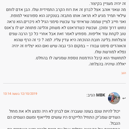
זה יהיה מעניין בקיצור.
מה שאני אוהב אצל לברון זה את רוח הקרב התמידית שלו. הבן אדם לוחם
עילאי תמיד מגיע לא תראה אותו מתבזה בטנקינג הוא ספורטאי למופת.
ואני חייב לציין שממה שראיתי עד עכשיו סימני הגיל לא ניכרים.הוא נראה
נחוש דרוך ומוכן. ועכשיו כשדוראנט לא משחק והליגה פתוחה יש לו צ'אנס
טוב לקחת עוד אליפות. מפתיע לאמר זאת אבל אחרי כל כך הרבה שנים
והצלחות בליגה חובת ההוכחה היא עדין עליו. למה ? כי זה הרף שהוא
והאוהדים סימנו עבורו – במקום הכי גבוה שיש ואם הוא יצליח זה יהיה
נפלא למורשת שלו.
לתחושתי הוא קיבל הזדמנות נוספת שמגיעה לו בהחלט.
יאללה שיהיה בהצלחה.
הגב
12/10/2019 בשעה 13:14
MBK
הגיב:
יכול להיות שגם בעונה שעברה אם לברון לא היה נפצע ולא את מחול
השדים שמג'יק התחיל הלייקרס היו עושים פלייאוף ומשם השמים הם
הגבול.