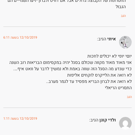
החסרונות של הקבוצה גדולים אבל אם דוויס ולברון יזיעו השמייים הם
הגבול
הגב
12/10/2019 בשעה 6:11
איתי
הגיב:
יוםי יופי לא יכולים לחכות
אני מאוד מאוד מקווה שכולם בסגל יהיה במקסימום הבריאות רוב השנה
כדי שנדע מה הסגל הזה שווה באמת ולא נמשיך לדבר על וואט איף….
לא רואה את הלייקרס לוקחים אליפות
לא רואה את לברון הבריא מפסיד עד לגמר מערב..
התסריט הריאלי
הגב
12/10/2019 בשעה 1:11
ולדי קוגן
הגיב: