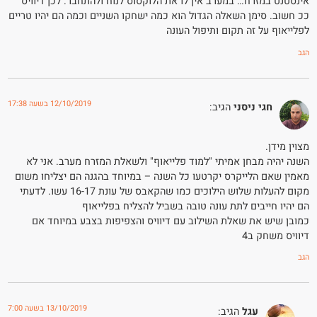
אינסטנט במזרח… במערב אין לו את הלוקסוס לנוח ולהתחבר. לכן דיוויס
ככ חשוב. סימן השאלה הגדול הוא כמה ישחקו השניים וכמה הם יהיו טריים
לפלייאוף על זה תקום ותיפול העונה
הגב
12/10/2019 בשעה 17:38
חגי ניסני
הגיב:
מצוין מידן.
השנה יהיה מבחן אמיתי "למוד פלייאוף" ולשאלת המזרח מערב. אני לא
מאמין שאם הלייקרס יקרטעו כל השנה – במיוחד בהגנה הם יצליחו משום
מקום להעלות שלוש הילוכים כמו שהקאבס של עונת 16-17 עשו. לדעתי
הם יהיו חייבים לתת עונה טובה בשביל להצליח בפלייאוף
כמובן שיש את שאלת השילוב עם דיוויס והצפיפות בצבע במיוחד אם
דיוויס משחק ב4
הגב
13/10/2019 בשעה 7:00
עגל
הגיב: