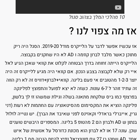
10 מהלכי המלך בצהוב סגול
אז מה צפוי לנו ?
אז עכשיו אפשר לדבר על הלייקרס מודל 2019-20. הסגל היה ריק
מתוכן כאשר מלבד לברון קוזמה ו AD לא היו שחקנים בקבוצה.
הלייקרס הייתה זחוחה בדרך הבטוחה לקלוט את קוואי שאכן הגיע לאל
איי רק שלא לקבוצה בצבע הנכון. אם קוואי היה מגיע ללייקרס זה היה
יוצר 1-2-3 מהטובים אי פעם בליגה. קוואי+לברון+דוויס זה לא רק הווה
זה עתיד זוהר ל 6-7 עונות. כשזה לא יצא לפועל והתפוצץ לפלינקה
בפרצוף כמו ביס שלקחת מתאנה בשלה וגילת שמשהו זז לך בלשון,
פלינקה הוציא את המקסימום מהסיטאוציה עם החתמות לא רעות (דני
גרין, אייברלי בראדלי וקאזינס לפני שאיבד את הברך). יש נטייה לזלזל
בנתון ש AD ולברון הם 2 מהטופ 5 בליגה. המספרים היבשים טוענים
שכן. עונה 17 או לא לברון הוא מכונת כדורסל על אנושית של איש
אחד. AD שחקן בן 27 עם פוטנציאל נפיץ להיות הגבוה מס 1 בליגה.