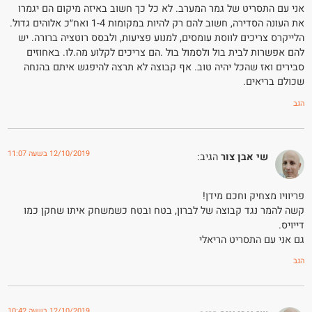
אני עם התסריט של גמר המערב. לא כל כך חשוב באיזה מיקום הם יגמרו
את העונה הסדירה, חשוב להם רק להיות במקומות 1-4 ואח״כ אלוהים גדול.
הלייקרס צריכים לווסת עומסים, למנוע פציעות, ולבסס רוטציה ברורה. יש
להם אפשרות לבית בול ולסמול בול .הם צריכים לקלוע מה.לו. באחוזים
סבירים ואז שהכל יהיה טוב. אף קבוצה לא תרצה להיפגש איתם בהנחה
שכולם בריאים.
הגב
12/10/2019 בשעה 11:07
שי אבן צור
הגיב:
פריוויו מצחיק וחכם מידן!
קשה להמר נגד קבוצה של לברון, בטח ובטח כשמשחק איתו שחקן כמו
דייויס.
גם אני עם התסריט הריאלי
הגב
12/10/2019 בשעה 10:42