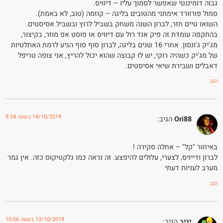
גבוה דומיננטי שאפשר לסמוך עליו – דיוויס.
סמול פורוורד אימתני מהטובים בליגה – קוזמה (טוב, לא באמת).
השואו טיים חזר, לברון השנה משחק בשביל לרוץ ובשביל אסיסטים.
בהתקפה עומדת זה פיק אנד רול עם דיוויס או פוסט אפ מוזר, בקיצור,
מג'יק ג'ונסון. אחרי 16 שנים בליגה, לברון סוף סוף הגיע לרמת האתלטיות
של מג'יק כשהיה רוקי, יש לו קבוצה שהוא יכול להריץ, אני צופה טריפל
דאבלים ושבירת שיאי אסיסטים.
הגב
14/10/2019 בשעה 9:24
Ori88
הגיב:
באיחור "קל" – אחלה סקירה !
לברון ודייויס, לצערי, עלולים להיפצע. זה נראה כמו גלקטיקוס כזה. אין גמר
מערב לעניות דעתי
הגב
13/10/2019 בשעה 10:06
יניב
הגיב: