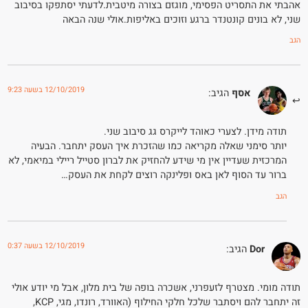
אהבתי את התסריט הפסימי, מוגזם בצורה מיטבית.לדעתי יסתפקו בסיבוב
שני, לא בונים קונטנדר ברגע וזוכים באליפות.אולי שנה הבאה
הגב
12/10/2019 בשעה 9:23
אסף
הגיב:
תודה מידן. לצערי כאוהד לייקרס גג סיבוב שני.
יותר סימני שאלה מקריאה כמו שהזכרת איך העסק יתחבר. הבעיה
המרכזית שעדיין אין מי שידע להחזיק את לברון סטייל ריילי במיאמי, לא
ברור עד הסוף לאן באס ופלינקה רוצים לקחת את העסק…
הגב
12/10/2019 בשעה 0:37
Dor
הגיב:
תודה מומי. מצטרף לזעפרני, אשכרה בופה של בית מלון, אבל מי יודע אולי
זה יתחבר להם ויסתבר שלכל חלקי החילוף (האוורד, רונדו, מגי, KCP,