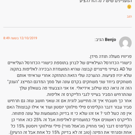
המעניינים שיש ל'נה הזו להציע
הגב
12/10/2019 בשעה 8:49
Benjo
הגיב:
פריוויו מעולה תודה מידן.
כישורי הכדורסל העילאיים של לברון בתוספת כישורי הכדורסל העליאיים
של AD בעייני מייצרים קבוצה שהיא המועמדת הבכירה לאליפות בתקוה
שלא יהיו פציעות. ההערכה שלי הזאת התחזקה אחרי שראיתי אותם
משחקים ביחד שני משחקים בקדם עונה ועל סמך המדגם המייצג "הענק"
הזה זה נראה כמו שילוב אידיאלי. אז אני הצבעתי פה בשאלון שלך
שהתרחיש הסביר בעייני לגבי הלייקרס זה אליפות.
אחר כך חשבתי איך זה מתיישב לוגית אם זה שאני חושב שזה גם תרחיש
סביר עבור דנבר הקליפרס פילי מילווקי יוסטון ועוד אי אילו קבוצות? האם
אין פה כשל לוגי ? אז זהו שלא כי זו בדיוק המשמעות של עונה פתוחה.
הלייקרס ראשונים אצלי כמועמדים לאליפות אבל זה 25% כזה אחרי כן
הקליפרס דנבר (אני מחזיק מג'אמל מורי) פילי ומילווקי ויוסטון 15% כל
אחת וסגרתי את הפינה (טוב זה לא בדיוק 15% כל אחת אבל זה הרעיון).