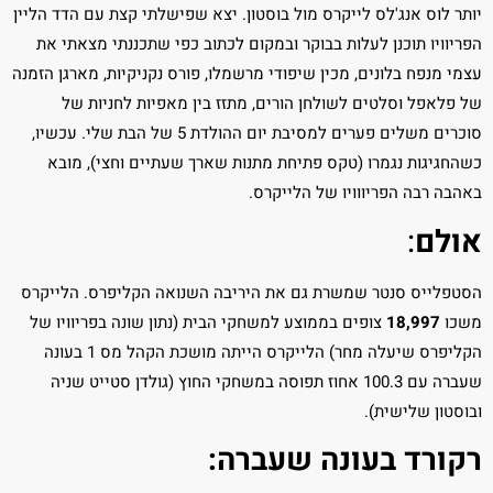
יותר לוס אנג'לס לייקרס מול בוסטון. יצא שפישלתי קצת עם הדד הליין
הפריוויו תוכנן לעלות בבוקר ובמקום לכתוב כפי שתכננתי מצאתי את
עצמי מנפח בלונים, מכין שיפודי מרשמלו, פורס נקניקיות, מארגן הזמנה
של פלאפל וסלטים לשולחן הורים, מתזז בין מאפיות לחניות של
סוכרים משלים פערים למסיבת יום ההולדת 5 של הבת שלי. עכשיו,
כשהחגיגות נגמרו (טקס פתיחת מתנות שארך שעתיים וחצי), מובא
באהבה רבה הפריווויו של הלייקרס.
אולם
:
הסטפלייס סנטר שמשרת גם את היריבה השנואה הקליפרס. הלייקרס
משכו
18,997
צופים בממוצע למשחקי הבית (נתון שונה בפריוויו של
הקליפרס שיעלה מחר) הלייקרס הייתה מושכת הקהל מס 1 בעונה
שעברה עם 100.3 אחוז תפוסה במשחקי החוץ (גולדן סטייט שניה
ובוסטון שלישית).
רקורד בעונה שעברה: