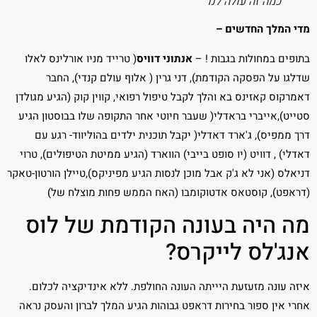
כמה זה עולה לנו
מדי המלך החדשים –
בתופים במחולות בגבות ! –
אנתוני דוויס
( טרייד מניו אורלינס לאלו
שדלגו על הפסקה הקודמת), דני גרין ( אלוף עולם קנדי), החבר
דאמרקוס קאזינס בא והלך לקבל טיפול רפואי, קווין קוק (הגיע מגולדן
סטייט),אייברי בראדלי( שעבר חיוטי אחר התקופה שלו בבוסטון הגיע
דרך ממפיס), ג'ארד דאדלי( יקבל תוכנית ילדים בהוליווד- רגע עם
דאדלי) , דוויט (יו סופט בייבי) הווארד (הגיע ממיטת הטיפולים), טרוי
דניאלס (אני לא ג'ק אבל מוכן לנסות הגיע מפיניקס),טיילן הורטון-טאקר
(דראפט), קוסטאס אדטוקומבו (האח הממש פחות מוצלח של)
מה היה בעונה הקודמת של לוס
אנג'לס לייקרס?
איזה עונה מזעזעת היייתה העונה החולפת. ללא אינדיקציה לכלום.
אחרי אין ספור בחירות דראפט גבוהות הגיע המלך לברון והעסק נראה