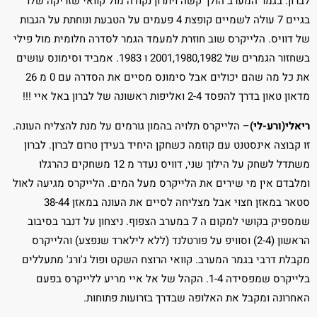
לברון. בגמר המערב הולך קשה ויתרון נקודה מול קוואי שזריקה שלו
בגיים 7 עולה לשמיים קופצת 4 פעמים על הטבעת ונוחתת על הגבות
של דוויס. הלייקרס שוב חוזרת למעמד הגמר לסדרה חלומית מול פילי
בשחזור הגמרים של 2001,1980,1982 ו 1983. אמביד וסימונס עושים
את כל מה שהם יכולים אבל סימונס מסיים את הסדרה עם 0 מ 26
מדאון טאון בדרך להפסד 2-4 ואליפות ראשונה של לברון באל איי !!!
ריאלי(ורע-לי)
– הלייקרס תלויה בהמון גורמים על מנת להצליח העונה.
זו קבוצה אינסטנט עם קוזמה כשחקן היחיד בעידן טרום לברון. לברון
משתדל לשחק על הילוך שני, דוויס נעדר מ 12 משחקים כהרגלו
ומלבדם אין מי שירים את הלייקרס מעל המים. הלייקרס מגיעה לאול
סטאר במאזן חצוי אבל מצליחה לסיים את העונה במאזן 38-44
שמספיק בקושי למקום ה 7 במערב הצפוף. ניצחון על דנבר בסיבוב
הראשון (2-4) וסוויפ על פורטלנד (ללא לילארד שנפצע) והלייקרס
מקבלת דרבי בגמר המערב. קוואי הרוצח השקט ופול ג'ורג' מתעללים
בלייקרס שמפסידה 1-4. הקהל של אל איי מריע ללייקרס בפעם
האחרונה ומקבל את האלופה שבדרך בזרועות פתוחות.