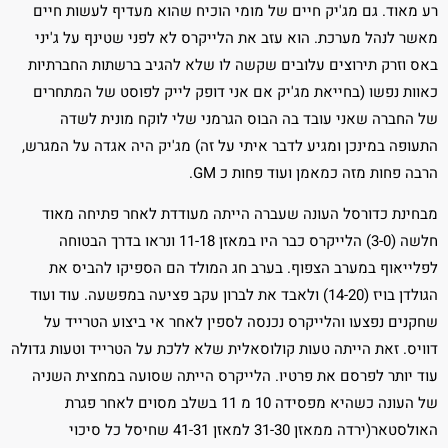
רע מאוד. גם מג'יק חיים של מומי הוכיח שהוא מעדיף לעשות חיים
מאשר לנהל מערכת. הוא עזב את הלייקרס לא לפני שטינף על ג'יני
באס וזרק תירוצים עלובים שקשה לו שלא להגיב ברשתות החברתיות
כאוות נפשו (בחייאת מג'יק אם אני דופק לייק לפוסט של המתחרים
של החברה שאני עובד בה הבוס הגרמני שלי לוקח מונית לשדה
התעופה במינכן ומגיע לדבר איתי על זה) מג'יק היה אגדה על המגרש,
הרבה פחות מזה כמאמן ועוד פחות כ GM.
מבחינת כדורסל העונה שעברה הייתה מעודדת לאחר פתיחה מאוד
חלשה (3-0) הלייקרס כבר היו במאזן 11-18 ונראו בדרך הבטוחה
לפלייאוף במערב הצפוף. בערב חג המולד הם הספיקו להביס את
הגולדן בויז (14-20) ולאבד את לברון עקב פציעה במפשעה. עוד ועוד
שחקנים נפצעו והלייקרס נכנסה לספין לאחר אי ביצוע הטרייד על
דוויס. זאת הייתה טעות קולוסאלית שלא ללכת על הטרייד וטעות גדולה
עוד יותר לפרסם את פרטיו. הלייקרס הייתה שסועה במחצית השניה
של העונה כשהיא מפסידה 10 מ 11 בשלב מסוים לאחר פגרת
האולסטאר(ירדה ממאזן 31-30 למאזן 41-31 שחיסל כל סיכוי