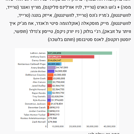
מסה) + ג'וש הארט (טרייד, לניו אורלינס פליקנס), מוריץ ואגנר (טרייד,
לוושינגטון), ג'מריו ג'ונס (טרייד, לוושינגטון), אייזק בונגה (טרייד,
לוושינגטון). מייק מוסקאלה (אוקלהומה סיטי ת'אנדר, אח מג'יק איך
וויתר על זובאק), רג'י בולוק ( ניו יורק ניקס), טייסון צ'נדלר (חופשי,
יוסטון רוקטס), לאנס סטיבנסון (חותם בלשכה)