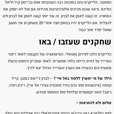
הפסקה. הלייקרס נהגו בחוכמה רבה כשהקיפו אותו בג'ייסון קיד וליונל
הולינס. נראה שהם מכינים אלטרניטיבות מהירות אם ווגל לא יספק את
הסחורה. זה קשה לאמן את לברון. זה עוד יותר קשה לאמן את לברון ולא
להצליח. אם הלייקרס יהיו במאזן חצוי אחרי 20 משחקים אני חושב
שווגל יפרד אחר כבוד.
שחקנים שעזבו / באו
הלייקרס הלכו לפירוק טוטאלי. הסיטואציה של הקבוצה לאחר רינוני
הטרייד על דוויס הייתה בלתי אפשרית. לאחר שמג'יק ודמפס נכשלו
ממשיכיהם הכשירו את השרץ והטרייד הגדול יצא לדרך.
הילד של מי ימשיך ללמוד באל איי ?
– לברון ג'יימס כמובן. קייל
קוזמה (איכשהוא נותר נכס בודד מחבורת צעירי אל איי). ריג'ון רונדו,
ג'אבל מאגי וקונטוויס קולדוול פופ הוחתמו מחדש.
שלום ולא להתראות –
לונזו בול(אבא ראה ובכה)+ ברנדון אינגרם(אולי בניו אורלינס הוא יעלה