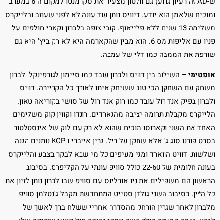
ש-AD זה רעיון גרוע) גם וולטון מצעיד את סקרמנטו למקום ה 6 במערב
ומוכיח שלאמן הוא יודע. דיוויס נותן עוד עונה לא לפני שעוזב והלייקרס
משלימה 13 שנים ללא פלייאוף. קובי צופה בלברון וקארי חולפים על
פניו עם אליפות מס 6. הוא מבין שהקארמה היא לא רק ביץ' היא גם
שורפת את הממבה כמו דלי של עמבה.
אופטימי –
השילוב בין דוויס ולברון עובד כמו סיימון לגורפינקל. לברון
משחק עם השחקן הכי טוב ששיחק איתו לאורך כל הקריירה. דוויס
ולברון בפיק אנד רול עובד כמו רוק אנד רול של סושי בקוריאה טאון.
הלייקרס מקבלת תרומה יציבה מהגארדים. רונדו וקווין קוק משלימים
האחד את השני וקארוסו מוכיח שהוא לא רק עם לוק של אינסטלטור
בסרט פורנו סוג ג' אלא שחקן על ריל. גרין אייברי ו KCP נותנים הגנה
ושלשות. דוויט הווארד ומגי מעיפים כל מי שבא לבקר בצבע והלייקרס
בעונה חלומית של 22-60 כולל סוויפ עונתי על הקליפרס. בסיבוב
הראשון הם משפילים את ניו אורלינס עם סוויפ שבו לברון נותן לזיון את
כל ה*ין. בסיבוב השני גולדן סטייט המתחדשת מקבל ג'נטלמן סוויפ
מלברון לאחר שגרין הורחק מהסדרה אחריי ששלח ברך לאשך של