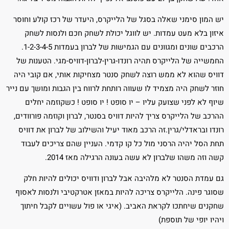
יש המון סימני שאלה בסגל של הלייקרס, היעדר של רכז קולע וחוסר
איזון בלא מעט עמדות. יש לווגל יכולת לשחק חכם ולנסות לשחק
הרכבים שונים ומגוונים עם הגמישות של לברון בעמדות 1-2-3-4-5.
החמשייה של הלייקרס תהיה רונדו-גרין-לברון-דוויס-מגי. הטענות של
דוויס שהוא לא ממש רוצה לשחק סנטר מצחיקות אותי, אם קובי היה
חוזר לשחק היה מצמיד לו שעווה רותחת לרווח בין הגבות ומושך עם נייר
שיוף לא לפני שצועק עליו – יו סופט ! יו סופט ! כשקוזמה יחלים
ההרכב של הלייקרס צריך להיות דוויס בסנטר, לברון וקוזמה פורוודים,
רונדו ובראדלי/גרין.זה הרכב מאוד יעיל והשילוב של לברון את דוויס
תחת הסל יהיה הרסני מול כל קו קדמי. העניין שהם צריכים לעבוד
קשה וזה משהו שלברון לא עשה בעונה הרגילה מאז 2014.
גם עמדת הסנטר לא מלהיבה אבל לברון ודוויס יכולים להיות חלק
שסוגר פינה. הלייקרס צריכה להיות במאזן אטרקטיבי ולנסות לאסוף
שחקנים שיחתכו לקראת האביב. (איגי או פול עשויים לקבל חיתוך
ויהיו יופי של תוספת)