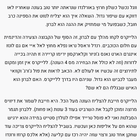
ווגל נכשל כשלון חרוץ באורלנדו שנראתה יותר טוב בעונה שאחריו לאו
דווקא עם שיפור גדול. השאלה איך הוא יצליח לנווט את הספינה כרב
חובל, כשבפועל מי שמחזיק את ההגה הוא לברון.
הלייקרס לקחו מהלך עם לברון, זה הסוף של הקבוצה הצעירה והדינמית
עם חלום הכוכבים. רנדל וראסל נראו נפלא מחוץ לאל איי אם גם לונזו
אינגרם הארט נאנס ג'וניור וקלארקסון ירימו קריירה זו תהיה בכייה
לדורות (וזה לא כולל את הבחירה מס 4 העונה). ללייקרס אין זמן ומקום
לתירוצים זה עכשיו או לעולם לא. הכאב לראות את פול ג'ורג' וקוואי
מעבר לכביש הוא גדול. שניהם היו בדרך ללייקרס. האם לברון הוא
האיש שבגללו הם לא שם?
הלייקרס חייבת להצליח העונה מעל הכל. היא חייבת לשמור את דיוויס
מרוצה ומוכן לקבל את השרביט בעוד 3 עונות (או פחות). ללברון תגמר
הסבלנות ואני לא פוסל טרייד אפילו לגולדן סטייט במידה והוא ירגיש
שהוא חם על אליפות כאן ועכשיו. בשביל להצליח הלייקרס צריכה עוד
שחקן אחד טוב ורצוי שזה יהיה רכז עם קליעה (אלא אלכס קרוזו ורונדו