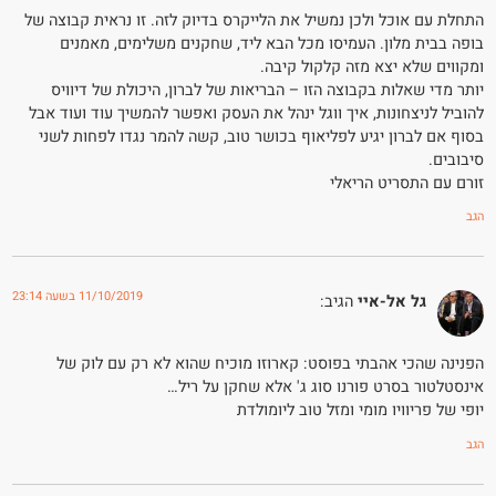
התחלת עם אוכל ולכן נמשיל את הלייקרס בדיוק לזה. זו נראית קבוצה של
בופה בבית מלון. העמיסו מכל הבא ליד, שחקנים משלימים, מאמנים
ומקווים שלא יצא מזה קלקול קיבה.
יותר מדי שאלות בקבוצה הזו – הבריאות של לברון, היכולת של דיוויס
להוביל לניצחונות, איך ווגל ינהל את העסק ואפשר להמשיך עוד ועוד אבל
בסוף אם לברון יגיע לפליאוף בכושר טוב, קשה להמר נגדו לפחות לשני
סיבובים.
זורם עם התסריט הריאלי
הגב
11/10/2019 בשעה 23:14
גל אל-איי
הגיב:
הפנינה שהכי אהבתי בפוסט: קארוזו מוכיח שהוא לא רק עם לוק של
אינסטלטור בסרט פורנו סוג ג' אלא שחקן על ריל…
יופי של פריוויו מומי ומזל טוב ליומולדת
הגב