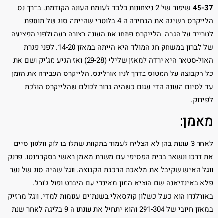
45-37
שיפור של 2 ניצחונות בלבד לעומת העונה הקודמת. בדרך נס
הלייקרס השיגה את הבחירה ה 4 בלוטרי שהייתה סוג של תוספת
לטרייד על הגבה. הלייקרס פתחו את העונה בצורה רעה ולפני הפציעה
של לברון במשחק חג המולד היא הייתה במאזן 14-20. לפני פגרת
האול-סטאר היא ירדה למאזן שלילי (29-28) ואז הגיע מג'יק ושם את
כל הקבוצה על המטוס בדרך לניו אורלינס. הלייקרס העבירה את הזמן
עד לסיום העונה הדי עגום כשהיה ברור לכולם שהלייקרס הולכת
לפירוק.
מאמן:
לאחר 3 עונות בהן לא הצליח לעמוד בתקוות שתלו בו לוק וולטון סיים
את דרכו ונשאר בבית הפסיפי עם משרת מאמן ראשי בסקרמנטו. פרנק
ווגל האיש שקיבל את מלאכת הרכבת הקבוצה. ווגל שהיה סוג של נער
פלא באינדיאנה שם הוציא המון מאינדי עם היברט ופול ג'ורג'.
באורלנדו הוא כשל כשלון קולסאלי בשנתיים עגומות למדי. ווגל מחזיק
במאזן חיובי של 291-304 והוא יתחיל את עונתו ה 9 בליגה לאחר שנת