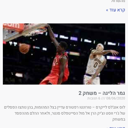
מהשרוול
קרא עוד »
גמר הליגה – משחק 2
08/06/2020
6 תגובות
לוס אנג'לס לייקרס – טורונטו רפטורס עדיין בצל המהומות, בהן נותצו הפסלים
של ג'רי ווסט וצ'יק הרן אל מול הסייטפלס סנטר, ולאחר ההלם מההפסד
במשחק