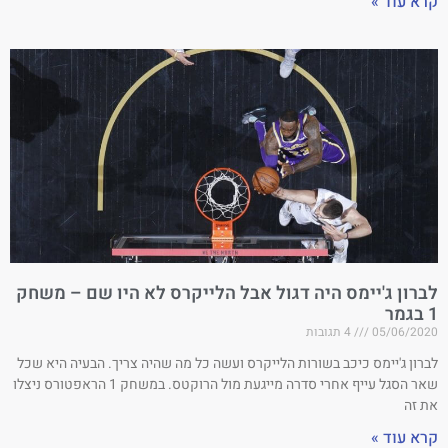
קרא עוד »
לברון ג'יימס היה דגול אבל הלייקרס לא היו שם – משחק
1 בגמר
05/06/2020
4 תגובות
לברון ג'יימס כיכב בשורות הלייקרס ועשה כל מה שהיה צריך. הבעיה היא שכל
שאר הסגל עייף אחרי סדרה מייגעת מול הרוקטס. במשחק 1 הראפטורס ניצלו
את זה
קרא עוד »