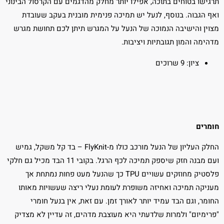
תרגישו בטוחים בתוכה, אפילו יותר מחלק מהדגמים עם הקרסול הבינוני
ואף הגבוה. בנוסף, לנעל יש תמיכה פנימית מובנית בעקב שעובדת
מצוין והישיבה הנמוכה של הנעל על המגרש תיתן לכם תחושת מגרש
מדהימה והמון תגובתיות ויציבות.
ציון: 9 שרוכים
חומרים
החלק העליון של הנעל מורכב כולו מ-FlyKnit – בד קל משקל, גמיש
ועם מבנה חזק שיספק תמיכה לכף הרגל. בקובי 11 הבד מכיל גם חלקי
פלסטיק מחוזקים עשויים TPU כך שהנעל מעט פחות נמתחת אך
מעניקה תמיכה ואחיזה משופרת לעומת נעלי ריצה שעשויות מאותו
החומר, וגם הבד עמיד יותר לאורך זמן. עם זאת, אין בנעל חומרי
"פרימיום" ולמרות שלדעתי היא מעוצבת מדהים, זה עדיין לא מצדיק