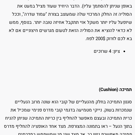
באופן שניתן להסתמך עליו). הדבר היחיד שעוד מציל במעט את
הסוליה זה החלק המרכזי שלה שמעוצב בצורת "עמוד שדרה", וככל
שיופעל עליו יותר משקל אזי תתקבל אחיזה טובה יותר. בנוסף, ממש
לא כדאי להוציא את הסוליה הזאת לטעום מגרשים חיצוניים אם לא
בא לכם לזרוק 200$ לפח.
ציון: 4 שרוכים
תמיכה (Cushion)
סגנון התמיכה בחלק מהנעליים של קובי הוא שונה מרוב הנעליים
שנמכרות בשוק. נייקי מטמיעה בדגמי קובי מדרס פנימי שמכיל את
כרית התמיכה ובעצם מאפשר להחליף בין כריות התמיכה שניתן להניח
בתוך הנעל – ראו בתמונה המצורפת. מצד אחד האופציה להחליף מדרס
תמיכה מאפשרת גיוון רב, אך מצד שני מי שמשתמש במדרסים