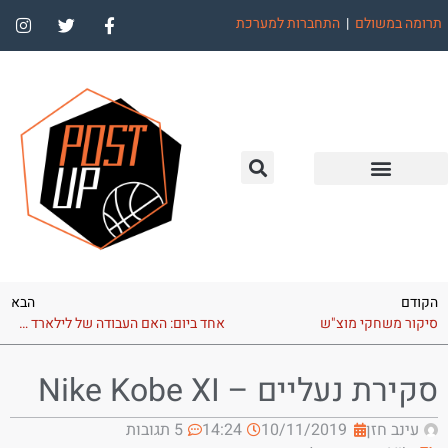
תרומה במשולם
|
התחברות למערכת
הקודם
הבא
סיקור משחקי מוצ"ש
אחד ביום: האם העבודה של לילארד שוב תרד לטמיון?
סקירת נעליים – Nike Kobe XI
עינב חזן
10/11/2019
14:24
5 תגובות