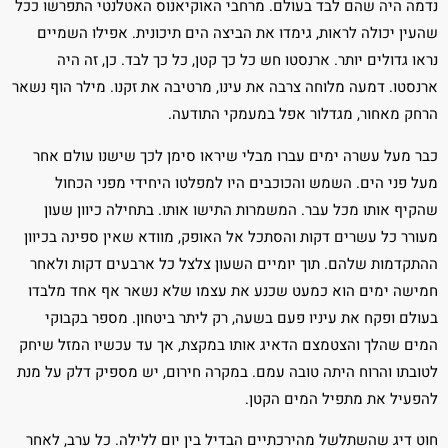
נדמה היה שהם לבד בעולם. מרחבי האוקיאנוס האטלנטי התפרשו ככל
שהעין יכולה לראות, גימדו את הביצה הים תיכונית. אפילו השמיים
נראו גדולים יותר. ארנסטו חש כל כך קטן, כל כך לבד. כן, זה היה
ארנסטו. דמעה מלוחה צרבה את עינו, מרטיבה את זקנו. מילר הוף נשאר
הרחק מאחור, מגדלור אפל במעמקי התודעה.
כבר מעל עשרה ימים עברו מבלי שיראו סימן לכך שישנו עולם אחר
מעל פני הים. השמש והכוכבים היו למפלטו היחידי מפני הכחול
שהקיף אותו מכל עבר. המשמרות התישו אותו. בתחילה כיוון שעון
מעורר כל עשרים דקות והסתכל אל האופק, מוודא שאין ספינה בכיוון
ההתקדמות שלהם. תוך יומיים השעון צלצל כל ארבעים דקות ולאחר
חמישה ימים הוא כמעט שכנע את עצמו שלא נשאר אף אחד מלבדו
בעולם ופקח את עיניו פעם בשעה, רק ליתר ביטחון. מספר בקבוקי
המים שהלך והצטמצם הדאיג אותו במקצת, אך עד עכשיו המזל שיחק
לטובתו והרוח היתה טובה עמם. במקרה חירום, יש מספיק דלק על מנת
להפעיל את מתפיל המים הקטן.
חוט דיג שהשתלשל מהירכתיים הבדיל בין יום ללילה. כל ערב, לאחר