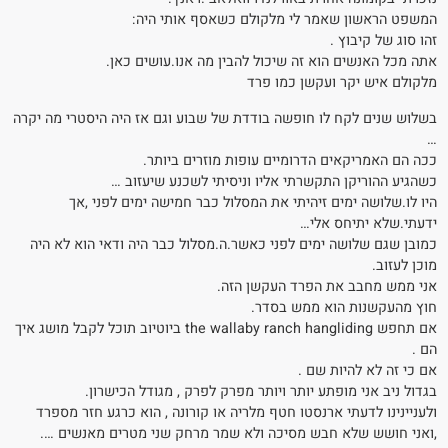
המשפט הראשון שאמר לי מלקולם כשאסף אותי היה:
זהו סוג של קיבוץ .
אתה מכל האנשים הוא זה שיכול להבין מה אנו.עושים כאן.
מלקולם איש יקר ועקשן כמו פרד
בשלוש שנים לקח לו חופשה בודדת של שבוע וגם אז היה היסטרי מה יקרה
…
ככה הם האמריקאים הדרומיים עופות מוזרים ביותר.
כשהגיע ההוריקן התקשרתי אליו וניסיתי לשכנע שיעזוב …
היו לו.שלושה ימים זיהיתי את המסלול כבר חמישה ימים לפני ,אך
ידעתי.שלא יתיחס אלי…
כמובן שגם שלושה ימים לפני כאשר.ה.מסלול כבר היה ודאי הוא לא היה
מוכן לעזוב.
אני ממש מחבב את הפרד העקשן הזה.
חוץ מהעקשנות הוא ממש בסדר.
אם תחפש the wallaby ranch hangliding ביוטיוב תוכל לקבל מושג איך
הם .
אם כי זה לא להיות שם .
בגדול ניב אני מופתע יותר ויותר מפרק לפרק , מגודל הכישרון.
ולעניינינו לדעתי ארנסטו חטף מלריה או קורונה , הוא כרגע חזר מספרד
,ואני חושש שלא חבש מסיכה ולא שמר מרחק שני מטרים מאנשים ….