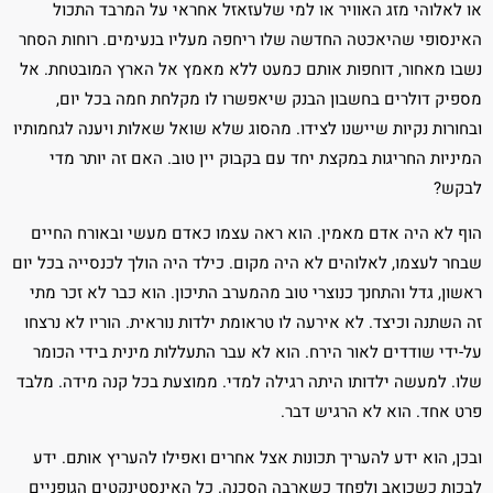
או לאלוהי מזג האוויר או למי שלעזאזל אחראי על המרבד התכול
האינסופי שהיאכטה החדשה שלו ריחפה מעליו בנעימים. רוחות הסחר
נשבו מאחור, דוחפות אותם כמעט ללא מאמץ אל הארץ המובטחת. אל
מספיק דולרים בחשבון הבנק שיאפשרו לו מקלחת חמה בכל יום,
ובחורות נקיות שיישנו לצידו. מהסוג שלא שואל שאלות ויענה לגחמותיו
המיניות החריגות במקצת יחד עם בקבוק יין טוב. האם זה יותר מדי
לבקש?
הוף לא היה אדם מאמין. הוא ראה עצמו כאדם מעשי ובאורח החיים
שבחר לעצמו, לאלוהים לא היה מקום. כילד היה הולך לכנסייה בכל יום
ראשון, גדל והתחנך כנוצרי טוב מהמערב התיכון. הוא כבר לא זכר מתי
זה השתנה וכיצד. לא אירעה לו טראומת ילדות נוראית. הוריו לא נרצחו
על-ידי שודדים לאור הירח. הוא לא עבר התעללות מינית בידי הכומר
שלו. למעשה ילדותו היתה רגילה למדי. ממוצעת בכל קנה מידה. מלבד
פרט אחד. הוא לא הרגיש דבר.
ובכן, הוא ידע להעריך תכונות אצל אחרים ואפילו להעריץ אותם. ידע
לבכות כשכואב ולפחד כשארבה הסכנה. כל האינסטינקטים הגופניים