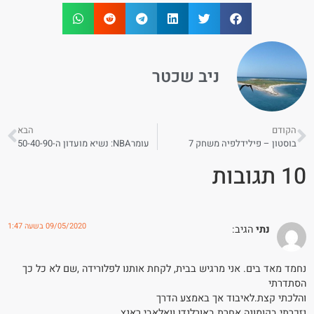
ניב שכטר
הקודם
הבא
בוסטון – פילידלפיה משחק 7
עומרNBA: נשיא מועדון ה-50-40-90
10 תגובות
09/05/2020 בשעה 1:47
נתי
הגיב:
נחמד מאד בים. אני מרגיש בבית, לקחת אותנו לפלורידה ,שם לא כל כך
הסתדרתי
והלכתי קצת.לאיבוד אך באמצע הדרך
נזכרתי בקומונה אחרת באורלנדו וואלאבי.ראנץ.