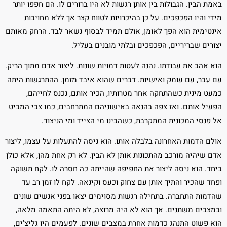
באמת הבין. הגבולות בין אותן רגשות לא היו ברורים לו. הם חפפו יותר
מידי והיו הפכפכים. על כן בהיכרויות לטווח קצר אך ללא מחויבות
אינטימית הוא הפך לאומן, אולם תמיד לבסוף נשאר לבד. הרחק מאותם
יצורים שבריריים, הפכפכים ובלתי מובנים בעליל.
הוא אהב את עבודתו. נהנה לעטות דמויות שונות. ליצור אדם מתוך הריק.
עם עבר, עם עומק ואישיות. דברים שהוא איבד מזמן. ההתרגשות היתה
כמעט מינית כשהתחקה אחר מטרותיו, הכיר אותם, נכנס לחייהם,
הפעיל אותם. ואז צפה בהנאה באישוניהם המתרחבים, כמו צבי המביט
אל פנסי המכונית המתקרבת, כשהבינו מי הצייד ומי הניצוד.
אולם הדמות האחרונה בלבלה אותו. הוא ניסה להתעלות על עצמו, ליצור
אדם שיהיה מורכב מהתכונות אותן לא הבין. לא רק אחת מהן, אלא כולן
ביחד. הוא ניסה ליצור את החפיפה שהייתה כה חסרה לו. לקח תשוקה
ופחד שהכיר והתיך אותן עם צחוק וכעס וקינאה. לקח לו זמן רב עד
שהדמות התחברה. בתחילה רגשות מסוימים יצאו בפני אנשים שונים
ובמצבים משתנים. אך הוא לא היה מרוצה, לא היתה התאמה מלאה,
הוא פשוט התנהג כדמות אחרת במצבים שונים. לפעמים היו גליצ'ים,