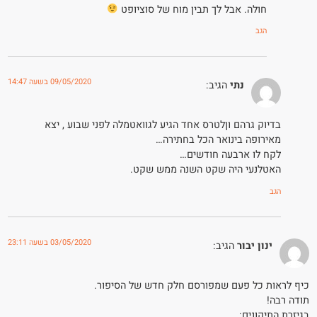
חולה. אבל לך תבין מוח של סוציופט
הגב
09/05/2020 בשעה 14:47
נתי
הגיב:
בדיוק גרהם וןלטרס אחד הגיע לגוואטמלה לפני שבוע , יצא
מאירופה בינואר הכל בחתירה…
לקח לו ארבעה חודשים…
האטלנעי היה שקט השנה ממש שקט.
הגב
03/05/2020 בשעה 23:11
ינון יבור
הגיב:
כיף לראות כל פעם שמפורסם חלק חדש של הסיפור.
תודה רבה!
בגיזרת התיקונים: