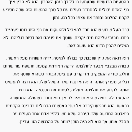
ההטעיות הרגשיות שתעתעו בו כל כך בזמן האחרון. הוא לא הבין איך
בני האדם יכולים להסתדר בעולם עם כל סבך הרגשות הזה שכה מפריע
לקחת החלטה וסותר את עצמו בכל רגע נתון.
כבר מעל שבוע שהוא יורד להאכיל ולהשקות את בני הזוג רוסו פעמיים
ביום. מבזבז עליהם מים יקרים, שוטף את פניהם ואת כפות רגליהם. לא
מצליח להבין מדוע הוא עושה זאת.
הוא רואה את ג'יין שוכבת כך כבולה למיטה, ידיה קשורות מעל ראשה.
טבורה מבצבץ מבעד לחולצתה הדקה המורמת קמעה, חושפת עור שחום
וחלק. שדיה המוצקים מזדקרים עם צינת הבוקר כשהוא שוטף את
רגליה, מעריץ אותה. היא הארנבת שלו. השלל שלו. הוא רוצה להפשיט
אותה. לקרוע את חולצתה מעליה, לפתוח את מכנסיה. הוא רוצה
להכאיב לה. רוצה שהיא תכאיב לו. אך הוא נחרד כשעולה המחשבה
בראשו. הוא מרגיש קירבה אל שני האנשים הכבולים בקבינה הקדמית
ביאכטה החדשה שלו. קירבה שלא חש כלפי אדם אחר מעולם. זה
תסכל אותו, אך הוא לא היה מוכן לוותר על ההרגשה הזו. עדיין.