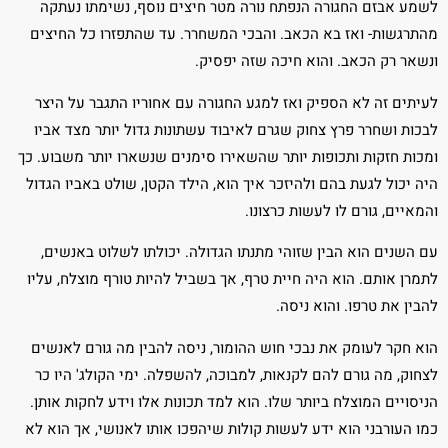
לשמע אבזם החגורה הנפתח נורה מטר חיצים נוסף, נשימתו נעתקה
מהתרגשות- ואז בא הכאב. והבכי המשחרר. עד שהתפזרו כל החיצים
ונשאר רק הכאב. והוא חיכה שזה יפסיק.
לעיתים זה לא הספיק ואז למגע החגורה עם אחוריו התגבר על היצר
לבכות ושחרר פרץ צחוק שגרם לאיבוד עשתונות גדול יותר מצד אביו
ומכות חזקות ותכופות יותר שהשאירו סימנים שנשארו יותר משבוע. כך
היה יכול לגעת בהם ולהיזכר איך הוא, הילד הקטן, שולט באביו הגדול
והמאיים, גורם לו לעשות כרצונו.
עם השנים הוא הבין שזוהי מתנתו הגדולה. יכולתו לשלוט באנשים,
לתמרן אותם. הוא היה חיית טרף, אך בשביל להיות טורף מוצלח, עליו
להבין את טרפו. והוא ניסה.
הוא חקר לעומק את נבכי חוש ההומור, ניסה להבין מה גורם לאנשים
לצחוק, מה גורם להם לקנאות, למבוכה, להשפלה. ימי הקולג' היו כר
הניסויים המוצלח ביותר שלו. הוא למד תכונות אלו וידע לחקות אותן.
כמו העורבני הוא ידע לעשות קולות שיהפכו אותו לאנושי, אך הוא לא