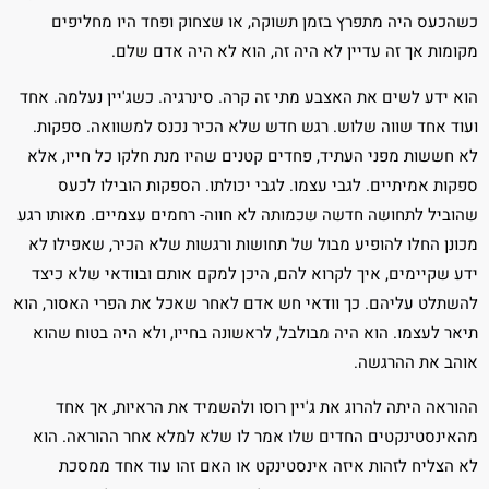
כשהכעס היה מתפרץ בזמן תשוקה, או שצחוק ופחד היו מחליפים
מקומות אך זה עדיין לא היה זה, הוא לא היה אדם שלם.
הוא ידע לשים את האצבע מתי זה קרה. סינרגיה. כשג'יין נעלמה. אחד
ועוד אחד שווה שלוש. רגש חדש שלא הכיר נכנס למשוואה. ספקות.
לא חששות מפני העתיד, פחדים קטנים שהיו מנת חלקו כל חייו, אלא
ספקות אמיתיים. לגבי עצמו. לגבי יכולתו. הספקות הובילו לכעס
שהוביל לתחושה חדשה שכמותה לא חווה- רחמים עצמיים. מאותו רגע
מכונן החלו להופיע מבול של תחושות ורגשות שלא הכיר, שאפילו לא
ידע שקיימים, איך לקרוא להם, היכן למקם אותם ובוודאי שלא כיצד
להשתלט עליהם. כך וודאי חש אדם לאחר שאכל את הפרי האסור, הוא
תיאר לעצמו. הוא היה מבולבל, לראשונה בחייו, ולא היה בטוח שהוא
אוהב את ההרגשה.
ההוראה היתה להרוג את ג'יין רוסו ולהשמיד את הראיות, אך אחד
מהאינסטינקטים החדים שלו אמר לו שלא למלא אחר ההוראה. הוא
לא הצליח לזהות איזה אינסטינקט או האם זהו עוד אחד ממסכת