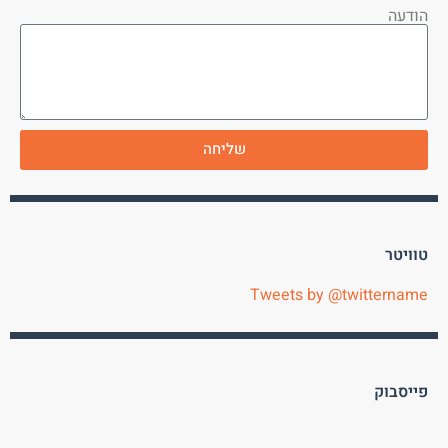
הודעה
שליחה
טוויטר
Tweets by @twittername
פייסבוק