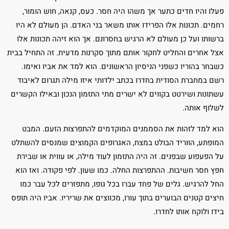
פעלו והיו חדים כתער אך משהו היה חסר. כעס, קנאה, חוש הומור,
רחמים. תכונות אלו הפרידו אותו משאר בני האדם. הן מעולם לא היו
ברשותו ועל כן מעולם לא הרגיש בחסרונם. אך הוא זיהה תכונות אלו
אצל אחרים והחליט לחקור אותם מתוך סקרנות מדעית. זה התחיל בבית
כשבחר בהוריו כשפני הניסיון הראשונים. הוא למד את אביו ואימו.
רשם במחברת הסודית בחדרו בכתב ילדותי איזו מילה תגרום לאיבוד
עשתונות ושירטט בקווים לא ישרים מתי התזמון הנכון ובאילו הקשרים
לשלוף אותה.
הוא למד לזהות את הסממנים המוקדמים להתפרצות הזעם. המבט
המופתע, הווריד הבולט במצח, האגרופים הקמוצים שמנסים להשתלט
על הפעפוע שבפנים. זה היה התזמון לעוד מילה, או עווית או שבירת
חפץ חסר חשיבות. ההתפרצות החלה. כמו שעון. לפי פקודה. ואז הוא
החל להרגיש. גלים של פחד עברו בכל גופו, מתפזרים לכל עבר כמו
חיצים קטנים הבוערים בתוך עורו, מכווצים את שריריו. אביו היה תופס
בידו ולוקח אותו לחדרו.