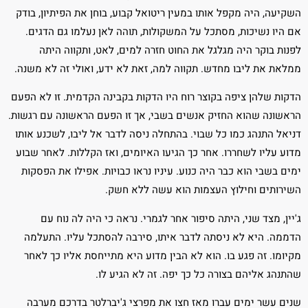
השקיעה, היה מקפל אותו במעין ריטואל קבוע, בוחן את הפיתיון, בודק
אם היו נשיכות, מסתכל על המשקולות, תוהה לאן נעלמו גם הדגים.
לפנות בוקר היה מגלגל את החוט חזרה למים, לאט, ותקווה היתה
ממלאת את ליבו מחדש. תקווה למה, זאת לא ידע, ואולי זה לא משנה.
הדקות שלהן ציפה בקוצר רוח היו הדקות בקבינה הקדמית. זו לא הפעם
הראשונה שהוא החזיק אנשים בשבי, אך זו הפעם הראשונה עם רגשות.
דניאל התנהג כמו כל שבוי. בהתחלה ניסה לדבר אל ליבו, לשכנע אותו
מדוע עליו לשחררו. אחר כך הגיעו האיומים, ואז הקללות. לאחר שבוע
ימים בשבי הוא כבר היה כנוע. עיניו נראו כבויות. אפילו את הפסקות
השירותים וחילוץ העצמות הוא עשה ללא חשק.
ג'יין, מצד שני, היתה סיפור אחר לגמרי. נראה כי היה לה נוח עם
הדממה. היא לא ניסתה לדבר איתו, סירבה להסתכל עליו. התעלמה
מקיומו. זה פגע בו. הוא לא הבין מדוע היא מתייחסת אליו כך לאחר
שהתנהג אליהם בצורה כל כך יפה. זה לא הגיע לו.
שנים עשר ימים עברו מאז חצו את מפרצי ג'יברלטר בדרכם מערבה