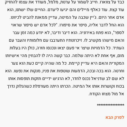
כבד על צווארו. חייב לשמור על ערנות, מלמל, מעודד את עצמו להחזיק
עוד קצת. עוד כאלף מיילים והם יגיעו ליעדם. החיים שלו ישתנו, הוא
אדם אחר היום. ג'יין שכבה על המיטה, עדיין ממאנת להביט לכיוונו.
הוא החל לדבר אליה, סיפר את סיפורו. "לכל אדם יש סיפור שראוי
לספר", הוא פתח באירוניה. הוא דיבר ודיבר, לא יודע כמה זמן עבר
והאם מישהו מקשיב לו. זיכרונותיו התערבבו עם חלומותיו והעבר עם
העתיד. כל הדמויות שיצר אי פעם יצאו ונכנסו חזרה, כולן היו בעלות
מום, אף אחת לא היתה שלמה. כבר קשה היה לו להבחין מהי אישיותו
המקורית והאם היא עדיין קיימת. כל מה שהיה קיים כעת הוא צער
וחרטה. הוא בכה ובכה, הדמעות שוטפות את פניו, מנקות את נפשו. הוא
לא שם לב שדניאל נכנס לחדר, לא הרגיש ידיים חזקות תופסות אותו
בכוח וקושרות אותו אל המיטה. הכרתו היתה מעורפלת כשהגלוק נדרך
אל מול מצחו הקודח.
****************
לפרק הבא