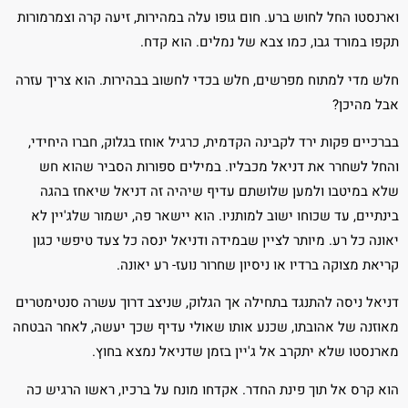
וארנסטו החל לחוש ברע. חום גופו עלה במהירות, זיעה קרה וצמרמורות
תקפו במורד גבו, כמו צבא של נמלים. הוא קדח.
חלש מדי למתוח מפרשים, חלש בכדי לחשוב בבהירות. הוא צריך עזרה
אבל מהיכן?
בברכיים פקות ירד לקבינה הקדמית, כרגיל אוחז בגלוק, חברו היחידי,
והחל לשחרר את דניאל מכבליו. במילים ספורות הסביר שהוא חש
שלא במיטבו ולמען שלושתם עדיף שיהיה זה דניאל שיאחז בהגה
בינתיים, עד שכוחו ישוב למותניו. הוא יישאר פה, ישמור שלג'יין לא
יאונה כל רע. מיותר לציין שבמידה ודניאל ינסה כל צעד טיפשי כגון
קריאת מצוקה ברדיו או ניסיון שחרור נועז- רע יאונה.
דניאל ניסה להתנגד בתחילה אך הגלוק, שניצב דרוך עשרה סנטימטרים
מאוזנה של אהובתו, שכנע אותו שאולי עדיף שכך יעשה, לאחר הבטחה
מארנסטו שלא יתקרב אל ג'יין בזמן שדניאל נמצא בחוץ.
הוא קרס אל תוך פינת החדר. אקדחו מונח על ברכיו, ראשו הרגיש כה